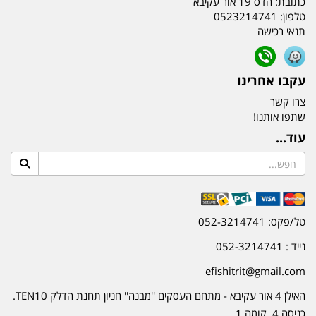
כתובת:
הדס 19 אור עקיבא
טלפון:
0523214741
תנאי רכישה
עקבו אחרינו
צרו קשר
שתפו אותנו!
עוד...
טל/פקס: 052-3214741
נייד : 052-3214741
efishitrit@gmail.com
האילן 4 אור עקיבא - מתחם העסקים ''מבנה'' חניון תחנת הדלק TEN10.
כניסה 4. קומה 1