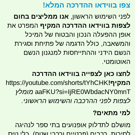
צפו בווידאו ההדרכה המלא!
לפני השימוש הראשון,
אנו ממליצים בחום
לצפות בווידאו ההדרכה המקיף
המפרט את
אופן ההפעלה הנכון והבטוח של המיכל
והמשאבה, כולל הדגמה של פתיחת וסגירת
הנשם הידני וההתייחסות למנגנון הנשם
האוטומטי.
לחצו כאן לצפייה בווידאו ההדרכה
המקיף!
https://youtube.com/shorts/tYhCHK
aaFKU?si=IjRE0WbdacNY0mnT
מומלץ
לצפות לפני ההרכבה והשימוש הראשוני.
למי מתאים?
מושלם לתדלוק אופנועים בתי ספר לנהיגה
לסירות, רכבים (פרטיים ורכבי שטח), כלי טיס