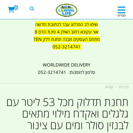
0
תפריט
שימו לב המרלוג עבר לכתובת חדשה
אור עקיבא רחוב האילן 4 פינת הדס 8
מתחם העסקים מבנה תחנת דלק TEN
052-3214741
WORLDWIDE DELIVERY
טלפון להזמנות: 052-3214741
דף בית
קטלוג
תחנת תדלוק מכל 53 ליטר עם
גלגלים ואקדח מילוי מתאים
לבנזין סולר ומים עם צינור