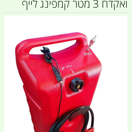
ואקדח 3 מטר קמפינג לייף