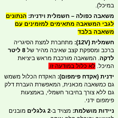
במיכל).
משאבה כפולה – חשמלית וידנית:
הנתונים
לגבי המשאבה מתאימים למזמינים עם
משאבה בלבד
חשמלית (12V):
מתחברת למצת הסיגריה
ברכב ומספקת קצב שאיבה מהיר של
8 ליטר
לדקה
. המשאבה מורכבת מראש ביציאת
המיכל.
לא כלול במודעה זו.
ידנית (אקדח פימפום):
האקדח הכלול משמש
גם כמשאבה מכאנית, המאפשרת העברת דלק
גם ללא צורך בחיבור חשמלי, באמצעות
פימפום ידני.
ניידות מושלמת:
מצויד ב-
2 גלגלים
מובנים