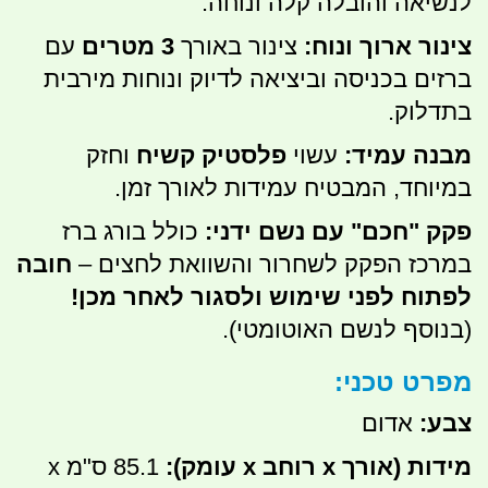
לנשיאה והובלה קלה ונוחה.
צינור ארוך ונוח:
צינור באורך
3 מטרים
עם
ברזים בכניסה וביציאה לדיוק ונוחות מירבית
בתדלוק.
מבנה עמיד:
עשוי
פלסטיק קשיח
וחזק
במיוחד, המבטיח עמידות לאורך זמן.
פקק "חכם" עם נשם ידני:
כולל בורג ברז
במרכז הפקק לשחרור והשוואת לחצים –
חובה
לפתוח לפני שימוש ולסגור לאחר מכן!
(בנוסף לנשם האוטומטי).
מפרט טכני:
צבע:
אדום
מידות (אורך x רוחב x עומק):
85.1 ס"מ x