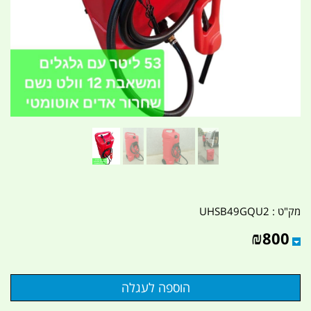
מק"ט :
UHSB49GQU2
₪
800