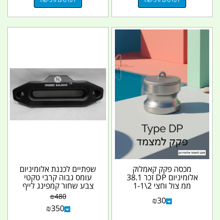
מכסה פקק קאמלוק
שפתיים לכננת אלומיניום
אלומיניום DP זכר 38.1
עומס גבוה קרבי טקטי
ממ צול וחצי 2\1-1
צבע שחור קמפינג לייף
קמפינג לייף
30.5X10.6X3 CM...
₪
480
₪
30
₪
350