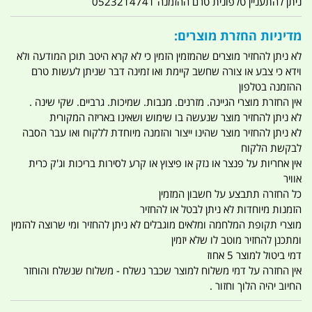
ניתן להתעניין טלפונית טרם ההזמנה 0523214741
מדיניות החזרת מוצרים:
לא ניתן להחזיר מוצרים שהמזמין הזמין כי לא קרא היטב תוכן המודעה ולא
וידא כי צבע או צורה שחשב קיימת ואו זמינה דבר שניתן לעשות טרם
ההזמנה בטלפון
אין החזרת מוצרי הגיינה. מזרנים. מגבות. שמיכות. גרביים. שקי שינה .
לא ניתן להחזיר מוצר שנעשה בו שימוש ושאינו באריזה המקורית
לא ניתן להחזיר מוצר שהינו ייצור והזמנה מיוחדת ללקוח ואו עבר הסבה
לבקשת הלקוח
אין אחריות על פנצר או נזק או פיצוץ או קרע לסירות בריכות וג'ק כרית
אוויר
כל החזרה תתבצע על חשבון המזמין
הזמנות מיוחדות לא ניתן לבטל או להחזיר
מוצרי תקופת המלחמה ומלאים מוגבלים לא ניתן להחזיר ומי שרוצה להזמין
ומתכנן להחזיר מוטב לו שלא יזמין
דמי ביטול למוצר 5 אחוז
אין החזרה על דמי משלוח למוצר שכבר נשלח - משלוח שנשלח והוחזר
החיוב יהיה הלוך וחזור .