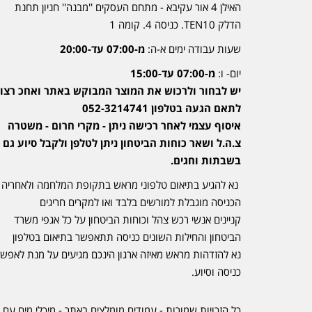
האילן 4 אור עקיבא - מתחם העסקים ''מבנה'' חניון תחנת
הדלק TEN10. כניסה 4. קומה 1
שעות עבודה ימים א-ה:
מ-07:00 עד-20:00
יום- ו:
מ-07:00 עד-15:00
יש לבחור ולרכוש את המוצר המבוקש באתר ואחכ רצוי
לתאם הגעה בטלפון 052-3214741
איסוף עצמי לאחר רכישה ניתן - מקרי חרום - משטרה
צ.ה.ל ושאר כוחות הביטחון ניתן לטלפן ולקבל סיוע גם
בשבתות וחגים.
נא להגיע בתיאום טלפוני מראש בתקופת המלחמה ולאחריה
הכניסה מוגבלת למורשים בלבד ואו למקרים חריגים
קניינים אנשי רכש צהל וכוחות הביטחון על כל אגפי משרד
הביטחון והחילות השונים כניסה תתאפשר בתיאום בטלפון
נא להזדהות מראש מאיזה ארגון הינכם מגיעים על מנת לאפש
כניסה וסיוע.
כל הזכויות שמורות - עמודים מומלצים באתר - מיכלי מים עם 