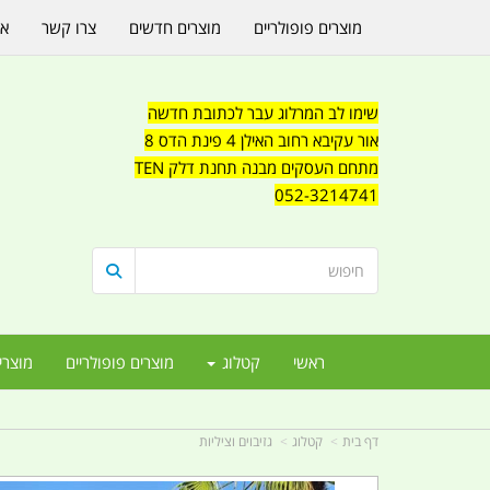
מוצרים פופולריים
מוצרים חדשים
צרו קשר
או
שימו לב המרלוג עבר לכתובת חדשה
אור עקיבא רחוב האילן 4 פינת הדס 8
מתחם העסקים מבנה תחנת דלק TEN
052-3214741
ראשי
קטלוג
מוצרים פופולריים
מוצרי
דף בית
קטלוג
גזיבוים וציליות