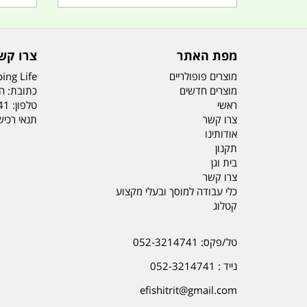
מפת האתר
צרו קש
מוצרים פופולריים
ing Life
מוצרים חדשים
כתובת: הדס 19 או
ראשי
טלפון:
41
צרו קשר
תנאי רכי
אודותינו
תקנון
בית וגן
צרו קשר
כלי עבודה למוסך ובעלי מקצוע
קטלוג
טל/פקס: 052-3214741
נייד : 052-3214741
efishitrit@gmail.com