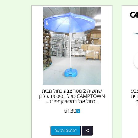
2 מטר ­צבע
שמשיה 2 מטר צבע כחול ­מבית
בית
CAMPTOWN כולל בסיס צבע לבן
- כחול אזל במלאי קמפינג...
₪
130
לפרטים ורכישה