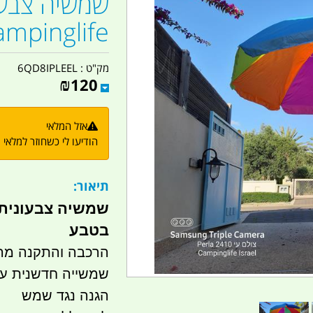
ampinglife
מק"ט :
6QD8IPLEEL
₪
120
אזל המלאי
הודיעו לי כשחוזר למלאי
תיאור:
שמשיה צבעונית 
בטבע
הרכבה והתקנה מהירה בי
שמשייה חדשנית ענקית 2.6 מ לפיקניק
הגנה נגד שמש