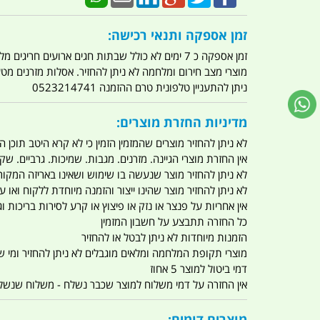
זמן אספקה ותנאי רכישה:
זמן אספקה כ 7 ימים לא כולל שבתות חגים ארועים חריגים מלחמות מגפה מתקפת טרור מתקפת מחשבים
מוצרי מצב חירום ומלחמה לא ניתן להחזיר. אסלות מזרנים מ
ניתן להתעניין טלפונית טרם ההזמנה 0523214741
מדיניות החזרת מוצרים:
לא ניתן להחזיר מוצרים שהמזמין הזמין כי לא קרא היטב תוכן
אין החזרת מוצרי הגיינה. מזרנים. מגבות. שמיכות. גרביים. שקי
לא ניתן להחזיר מוצר שנעשה בו שימוש ושאינו באריזה המקור
לא ניתן להחזיר מוצר שהינו ייצור והזמנה מיוחדת ללקוח וא
אין אחריות על פנצר או נזק או פיצוץ או קרע לסירות בריכות וג'
כל החזרה תתבצע על חשבון המזמין
הזמנות מיוחדות לא ניתן לבטל או להחזיר
מוצרי תקופת המלחמה ומלאים מוגבלים לא ניתן להחזיר ומי שרו
דמי ביטול למוצר 5 אחוז
אין החזרה על דמי משלוח למוצר שכבר נשלח - משלוח שנשלח ו
מוצרים דומים: