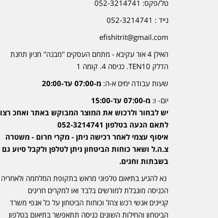
טל/פקס: 052-3214741
נייד : 052-3214741
efishitrit@gmail.com
האילן 4 אור עקיבא - מתחם העסקים ''מבנה'' חניון תחנת
הדלק TEN10. כניסה 4. קומה 1
שעות עבודה ימים א-ה:
מ-07:00 עד-20:00
יום- ו:
מ-07:00 עד-15:00
יש לבחור ולרכוש את המוצר המבוקש באתר ואחכ רצוי
לתאם הגעה בטלפון 052-3214741
איסוף עצמי לאחר רכישה ניתן - מקרי חרום - משטרה
צ.ה.ל ושאר כוחות הביטחון ניתן לטלפן ולקבל סיוע גם
בשבתות וחגים.
נא להגיע בתיאום טלפוני מראש בתקופת המלחמה ולאחריה
הכניסה מוגבלת למורשים בלבד ואו למקרים חריגים
קניינים אנשי רכש צהל וכוחות הביטחון על כל אגפי משרד
הביטחון והחילות השונים כניסה תתאפשר בתיאום בטלפון