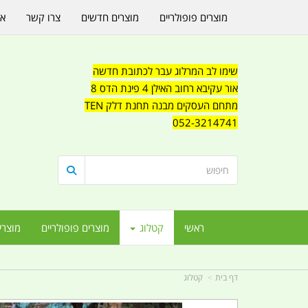
מוצרים פופולריים
מוצרים חדשים
צרו קשר
או
שימו לב המרלוג עבר לכתובת חדשה
אור עקיבא רחוב האילן 4 פינת הדס 8
מתחם העסקים מבנה תחנת דלק TEN
052-3214741
ראשי
קטלוג
מוצרים פופולריים
מוצרי
דף בית
קטלוג