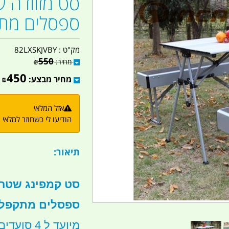
ספסלים מת
מק"ט :
82LXSKJVBY
550
מחיר:
₪
450
מחיר מבצע:
₪
אזל המלאי
הודיעו לי כשחוזר למלאי
תיאור:
ספסלים מתקפל
מיועד ל 4 סועדים בוגרים או ילדים.איכותי ועמיד.