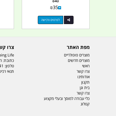
₪
40
₪
35
לפרטים ורכישה
מפת האתר
צרו קש
מוצרים פופולריים
ing Life
מוצרים חדשים
כתובת: הדס 19 או
ראשי
טלפון:
41
צרו קשר
תנאי רכי
אודותינו
תקנון
בית וגן
צרו קשר
כלי עבודה למוסך ובעלי מקצוע
קטלוג