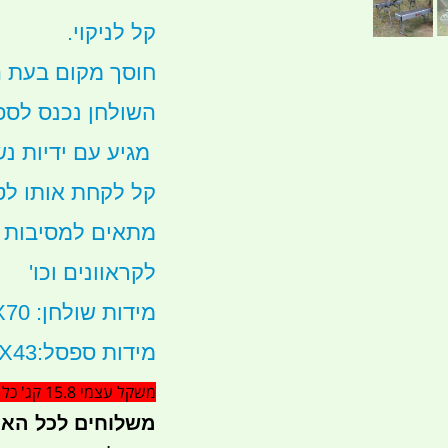
קל לניקוי.
חוסך מקום בעת ה
השולחן נכנס לספס
מגיע עם ידיות נ
קל לקחת אותו לטי
מתאים למסיבות ל
לקראוונים וכו'
מידות שולחן: 92X67X70
מידות ספסל:97X24X43 סהכ 2 ספסלים
משקל עצמי 15.8 קג' כל הסט
משלוחים לכל הא