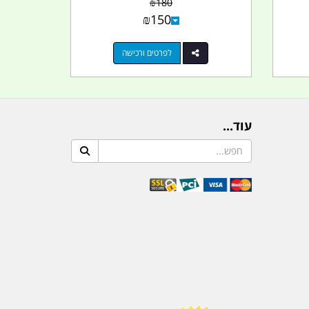
₪
180
₪
150
לפרטים ורכישה
עוד...