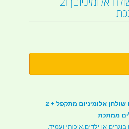
סט מזוודה שולח אלומיניוםן ו2
כת
סט קמפינג שטח שולחן אלומיניום מתקפל + 2
ים ממתכת