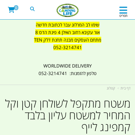
0
תפריט
שימו לב המרלוג עבר לכתובת חדשה
אור עקיבא רחוב האילן 4 פינת הדס 8
מתחם העסקים מבנה תחנת דלק TEN
052-3214741
WORLDWIDE DELIVERY
טלפון להזמנות: 052-3214741
דף בית
קטלוג
משטח מתקפל לשולחן קטן וקל
המחיר למשטח עליון בלבד
קמפינג לייף