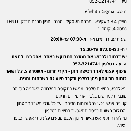
נייד : 052-3214741
efishitrit@gmail.com
האילן 4 אור עקיבא - מתחם העסקים ''מבנה'' חניון תחנת הדלק TEN10.
כניסה 4. קומה 1
שעות עבודה ימים א-ה:
מ-07:00 עד-20:00
יום- ו:
מ-07:00 עד-15:00
יש לבחור ולרכוש את המוצר המבוקש באתר ואחכ רצוי לתאם
הגעה בטלפון 052-3214741
איסוף עצמי לאחר רכישה ניתן - מקרי חרום - משטרה צ.ה.ל ושאר
כוחות הביטחון ניתן לטלפן ולקבל סיוע גם בשבתות וחגים.
נא להגיע בתיאום טלפוני מראש בתקופת המלחמה ולאחריה הכניסה
מוגבלת למורשים בלבד ואו למקרים חריגים
קניינים אנשי רכש צהל וכוחות הביטחון על כל אגפי משרד הביטחון
והחילות השונים כניסה תתאפשר בתיאום בטלפון
נא להזדהות מראש מאיזה ארגון הינכם מגיעים על מנת לאפשר כניסה
וסיוע.