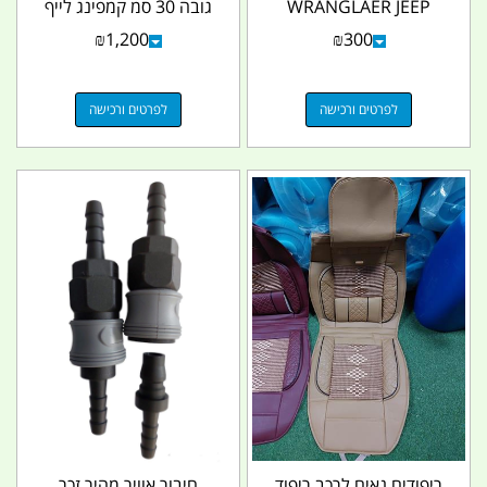
WRANGLAER JEEP
גובה 30 סמ קמפינג לייף
RUBICON עם מנעול...
₪
1,200
₪
300
לפרטים ורכישה
לפרטים ורכישה
ריפודים נאים לרכב ריפוד
חיבור אוויר מהיר זכר