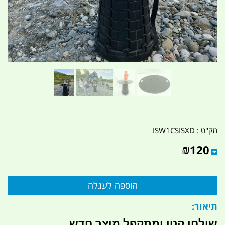
מק"ט :
ISW1CSISXD
₪
120
תיאור:
שולחן קטן ומתקפל
מוצר חדש