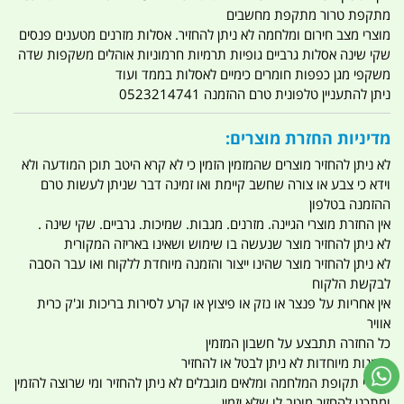
מתקפת טרור מתקפת מחשבים
מוצרי מצב חירום ומלחמה לא ניתן להחזיר. אסלות מזרנים מטענים פנסים
שקי שינה אסלות גרביים גופיות תרמיות חרמוניות אוהלים משקפות שדה
משקפי מגן כפפות חומרים כימיים לאסלות בממד ועוד
ניתן להתעניין טלפונית טרם ההזמנה 0523214741
מדיניות החזרת מוצרים:
לא ניתן להחזיר מוצרים שהמזמין הזמין כי לא קרא היטב תוכן המודעה ולא
וידא כי צבע או צורה שחשב קיימת ואו זמינה דבר שניתן לעשות טרם
ההזמנה בטלפון
אין החזרת מוצרי הגיינה. מזרנים. מגבות. שמיכות. גרביים. שקי שינה .
לא ניתן להחזיר מוצר שנעשה בו שימוש ושאינו באריזה המקורית
לא ניתן להחזיר מוצר שהינו ייצור והזמנה מיוחדת ללקוח ואו עבר הסבה
לבקשת הלקוח
אין אחריות על פנצר או נזק או פיצוץ או קרע לסירות בריכות וג'ק כרית
אוויר
כל החזרה תתבצע על חשבון המזמין
הזמנות מיוחדות לא ניתן לבטל או להחזיר
מוצרי תקופת המלחמה ומלאים מוגבלים לא ניתן להחזיר ומי שרוצה להזמין
ומתכנן להחזיר מוטב לו שלא יזמין