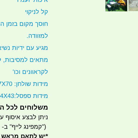
קל לניקוי
חוסך מקום בזמן הא
למזוודה.
מגיע עם ידיות נשי
מתאים למסיבות, לח
לקראוונים וכו'
מידות שולחן: 92X67X70
מידות ספסל:97X24X43 סהכ 2 ספסלים
משלוחים לכל ה
ניתן לבצע איסוף עצמי- ר
")
קמפינג לייף" ב- waze)
*
יש לתאם מראש 