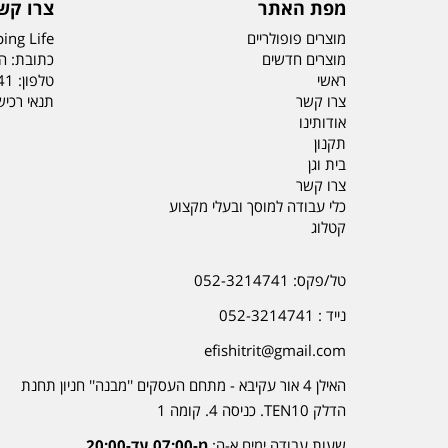
מפת האתר
צרו קש
מוצרים פופולריים
ing Life
מוצרים חדשים
כתובת: הדס 19 או
ראשי
טלפון:
41
צרו קשר
תנאי רכי
אודותינו
תקנון
בית וגן
צרו קשר
כלי עבודה למוסך ובעלי מקצוע
קטלוג
טל/פקס: 052-3214741
נייד : 052-3214741
efishitrit@gmail.com
האילן 4 אור עקיבא - מתחם העסקים ''מבנה'' חניון תחנת
הדלק TEN10. כניסה 4. קומה 1
שעות עבודה ימים א-ה:
מ-07:00 עד-20:00