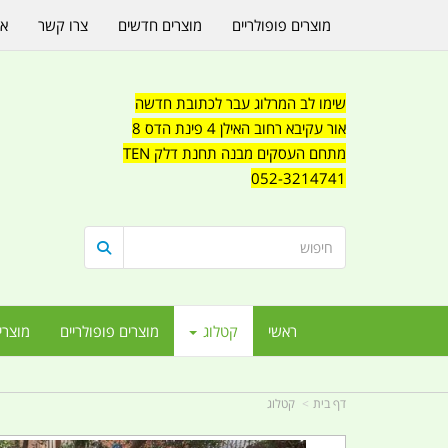
מוצרים פופולריים
מוצרים חדשים
צרו קשר
או
שימו לב המרלוג עבר לכתובת חדשה
אור עקיבא רחוב האילן 4 פינת הדס 8
מתחם העסקים מבנה תחנת דלק TEN
052-3214741
ראשי
קטלוג
מוצרים פופולריים
מוצרי
דף בית
קטלוג