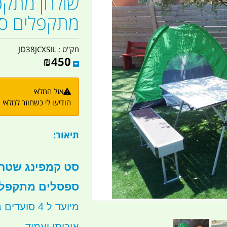
מתקפלים סט
מק"ט :
JD38JCXSIL
₪
450
אזל המלאי
הודיעו לי כשחוזר למלאי
תיאור:
ספסלים מתקפל
מיועד ל 4 סועדים בוגרים או ילדים
איכותי ועמיד