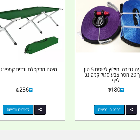
רצועה גרירה וחילוץ לשטח 5 טון
מיטה מתקפלת ורדית קמפינג ל
אורך 20 מטר צבע סגול קמפינג
לייף
₪
236
₪
180
לפרטים ורכישה
לפרטים ורכישה