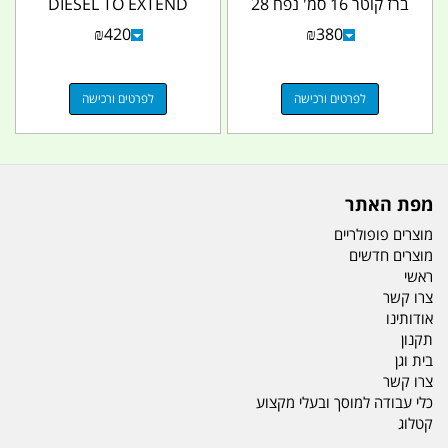
ברז קוטר 16 סמ' נפח 28
DIESEL TO EXTEND
ליטר לגיפים...
WORKING HOURS
₪
420
₪
380
FOR GENERATOR 60...
לפרטים ורכישה
לפרטים ורכישה
מפת האתר
מוצרים פופולריים
מוצרים חדשים
ראשי
צרו קשר
אודותינו
תקנון
בית וגן
צרו קשר
כלי עבודה למוסך ובעלי מקצוע
קטלוג