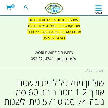
0
תפריט
שימו לב המרלוג עבר לכתובת חדשה
אור עקיבא רחוב האילן 4 פינת הדס 8
מתחם העסקים מבנה תחנת דלק TEN
052-3214741
WORLDWIDE DELIVERY
טלפון להזמנות: 052-3214741
דף בית
קטלוג
שולחן מתקפל לבית ולשטח
אורך 1.2 מטר רוחב 60 סמ'
גובה 74 סמ 5710 ניתן לשנות