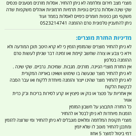
מוצרי מצב חירום ומלחמה לא ניתן להחזיר. אסלות מזרנים מטענים פנסים
שקי שינה אסלות גרביים גופיות תרמיות חרמוניות אוהלים משקפות שדה
משקפי מגן כפפות חומרים כימיים לאסלות בממד ועוד
ניתן להתעניין טלפונית טרם ההזמנה 0523214741
מדיניות החזרת מוצרים:
לא ניתן להחזיר מוצרים שהמזמין הזמין כי לא קרא היטב תוכן המודעה ולא
וידא כי צבע או צורה שחשב קיימת ואו זמינה דבר שניתן לעשות טרם
ההזמנה בטלפון
אין החזרת מוצרי הגיינה. מזרנים. מגבות. שמיכות. גרביים. שקי שינה .
לא ניתן להחזיר מוצר שנעשה בו שימוש ושאינו באריזה המקורית
לא ניתן להחזיר מוצר שהינו ייצור והזמנה מיוחדת ללקוח ואו עבר הסבה
לבקשת הלקוח
אין אחריות על פנצר או נזק או פיצוץ או קרע לסירות בריכות וג'ק כרית
אוויר
כל החזרה תתבצע על חשבון המזמין
הזמנות מיוחדות לא ניתן לבטל או להחזיר
מוצרי תקופת המלחמה ומלאים מוגבלים לא ניתן להחזיר ומי שרוצה להזמין
ומתכנן להחזיר מוטב לו שלא יזמין
דמי ביטול למוצר 5 אחוז