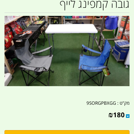
גובה קמפינג לייף
מק"ט :
9SORGPBXGG
₪
180