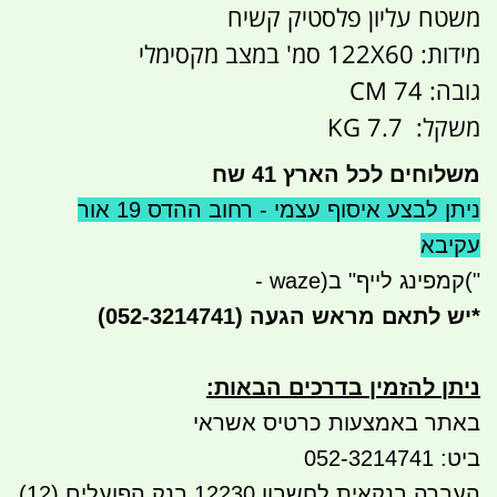
משטח עליון פלסטיק קשיח
מידות: 122X60 סמ' במצב מקסימלי
גובה: 74 CM
משקל: 7.7 KG
משלוחים לכל הארץ 41 שח
ניתן לבצע איסוף עצמי - רחוב ההדס 19 אור
עקיבא
("
קמפינג לייף" ב
- waze)
*
יש לתאם מראש הגעה
(052-3214741)
ניתן להזמין בדרכים הבאות
:
באתר באמצעות כרטיס אשראי
ביט: 052-3214741
העברה בנקאית לחשבון 12230 בנק הפועלים (12)