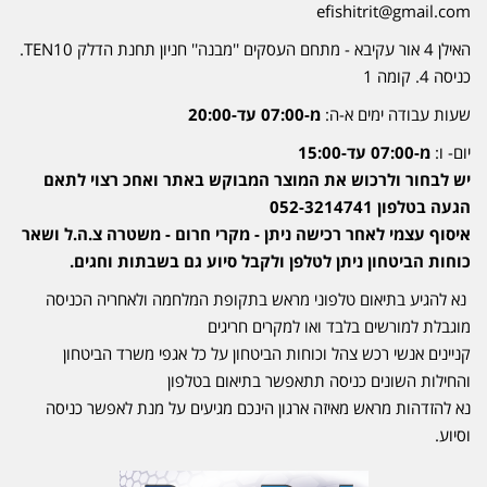
efishitrit@gmail.com
האילן 4 אור עקיבא - מתחם העסקים ''מבנה'' חניון תחנת הדלק TEN10.
כניסה 4. קומה 1
שעות עבודה ימים א-ה:
מ-07:00 עד-20:00
יום- ו:
מ-07:00 עד-15:00
יש לבחור ולרכוש את המוצר המבוקש באתר ואחכ רצוי לתאם
הגעה בטלפון 052-3214741
איסוף עצמי לאחר רכישה ניתן - מקרי חרום - משטרה צ.ה.ל ושאר
כוחות הביטחון ניתן לטלפן ולקבל סיוע גם בשבתות וחגים.
נא להגיע בתיאום טלפוני מראש בתקופת המלחמה ולאחריה הכניסה
מוגבלת למורשים בלבד ואו למקרים חריגים
קניינים אנשי רכש צהל וכוחות הביטחון על כל אגפי משרד הביטחון
והחילות השונים כניסה תתאפשר בתיאום בטלפון
נא להזדהות מראש מאיזה ארגון הינכם מגיעים על מנת לאפשר כניסה
וסיוע.