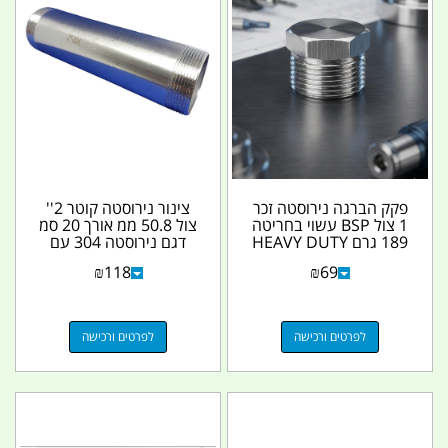
פקק הברגה נירוסטה זכר
צינור נירוסטה קוטר 2''
1 צול BSP עשוי בחריטה
צול 50.8 ממ אורך 20 סמ
189 גרם HEAVY DUTY
דגם נירוסטה 304 עם
קמפינג לייף
הברגה BSP...
₪
118
₪
69
לפרטים ורכישה
לפרטים ורכישה