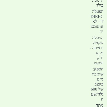
ת מסוג
בילג'
הפעלה
DIREC
T - לא
אוטומט
ית
הפעלה
שקטה
ורציפה -
מנוע
חזק
ושקט
הספק:
שואבת
מים
בקצב
של 600
גלון/שע
ה
מתח