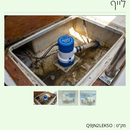
לייף
מק"ט :
Q9JN2LEK5O