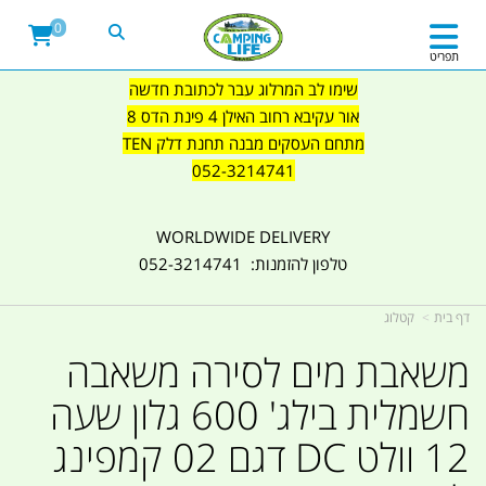
0
תפריט
שימו לב המרלוג עבר לכתובת חדשה
אור עקיבא רחוב האילן 4 פינת הדס 8
מתחם העסקים מבנה תחנת דלק TEN
052-3214741
WORLDWIDE DELIVERY
טלפון להזמנות: 052-3214741
דף בית
קטלוג
משאבת מים לסירה משאבה
חשמלית בילג' 600 גלון שעה
12 וולט DC דגם 02 קמפינג