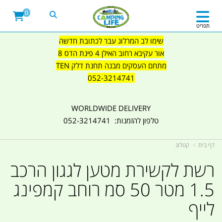
0
תפריט
שימו לב המרלוג עבר לכתובת חדשה
אור עקיבא רחוב האילן 4 פינת הדס 8
מתחם העסקים מבנה תחנת דלק TEN
052-3214741
WORLDWIDE DELIVERY
טלפון להזמנות: 052-3214741
דף בית
קטלוג
רשת לקשירת מטען לגגון הרכב
1.5 מטר 50 סמ רוחב קמפינג
לייף