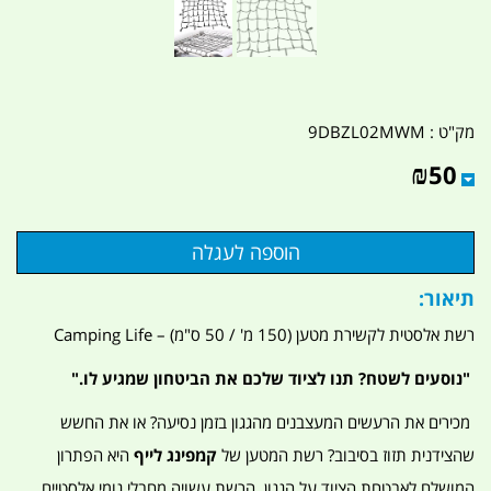
מק"ט :
9DBZL02MWM
₪
50
תיאור:
רשת אלסטית לקשירת מטען (150 מ' / 50 ס"מ) – Camping Life
"נוסעים לשטח? תנו לציוד שלכם את הביטחון שמגיע לו."
מכירים את הרעשים המעצבנים מהגגון בזמן נסיעה? או את החשש
שהצידנית תזוז בסיבוב? רשת המטען של
קמפינג לייף
היא הפתרון
המושלם לאבטחת הציוד על הגגון. הרשת עשויה מחבלי גומי אלסטיים