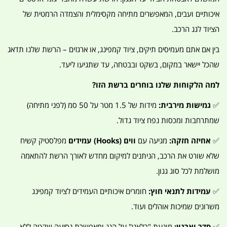
איכותיים ועבים, המאפשרים מתיחה מקסימלית והצמדה הרמטית של
הציוד לגג הרכב.
בין אם אתם מעמיסים תיקים, ציוד קמפינג, או ארגזים – הרשת שלנו תדאג
שהכל יישאר במקום, בשקט ובבטחה, עד שתגיעו ליעד.
למה הלקוחות שלנו בוחרים ברשת הזו?
✅
גמישות מירבית:
מידות של 1.5 מטר על 50 סמ (לפני מתיחה)
שמתרחבות ומכסות נפח ציוד גדול.
✅
אחיזה חזקה:
מגיעה עם
ווים (Hooks) עמידים
מפלסטיק קשיח
שלא שורט את הרכב, הניתנים למיקום מחדש לאורך הרשת להתאמה
מושלמת לכל סוג גגון.
✅
עמידות לתנאי חוץ:
חומרים איכותיים העמידים לציוד קמפינג
משרונים שמיכות אוהלים ועוד.
✅
סדר וארגון:
מונעת "בלאגן" על הגג ומאפשרת נסיעה שקטה ללא