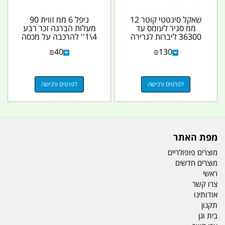
שאקל סינטטי קוטר 12
ניפל 6 ממ זווית 90
ממ סגיר לעומס עד
מעלות הברגה זכר רבע
36300 ליברות לגרירה
4\1'' להרכבה על מכסה
וחילוץ בשטח מק''ט...
טנק דלק לגנרטור ועוד...
₪
40
₪
130
לפרטים ורכישה
לפרטים ורכישה
מפת האתר
מוצרים פופולריים
מוצרים חדשים
ראשי
צרו קשר
אודותינו
תקנון
בית וגן