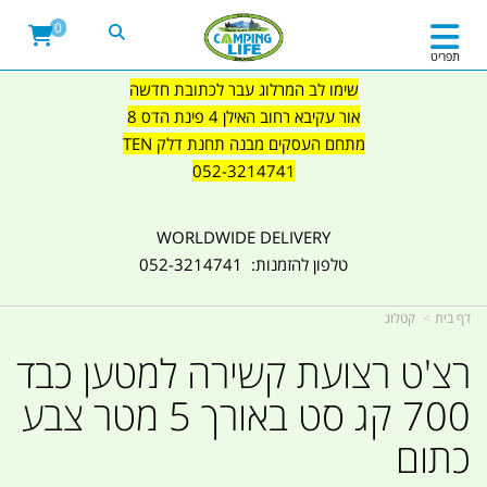
0
תפריט
שימו לב המרלוג עבר לכתובת חדשה
אור עקיבא רחוב האילן 4 פינת הדס 8
מתחם העסקים מבנה תחנת דלק TEN
052-3214741
WORLDWIDE DELIVERY
טלפון להזמנות: 052-3214741
דף בית
קטלוג
רצ'ט רצועת קשירה למטען כבד
700 קג סט באורך 5 מטר צבע
כתום