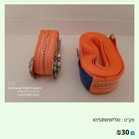
מק"ט :
KY5RW9PTKI
₪
30