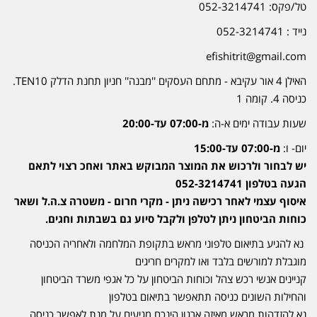
טל/פקס: 052-3214741
נייד : 052-3214741
efishitrit@gmail.com
האילן 4 אור עקיבא - מתחם העסקים ''מבנה'' חניון תחנת הדלק TEN10.
כניסה 4. קומה 1
שעות עבודה ימים א-ה:
מ-07:00 עד-20:00
יום- ו:
מ-07:00 עד-15:00
יש לבחור ולרכוש את המוצר המבוקש באתר ואחכ רצוי לתאם
הגעה בטלפון 052-3214741
איסוף עצמי לאחר רכישה ניתן - מקרי חרום - משטרה צ.ה.ל ושאר
כוחות הביטחון ניתן לטלפן ולקבל סיוע גם בשבתות וחגים.
נא להגיע בתיאום טלפוני מראש בתקופת המלחמה ולאחריה הכניסה
מוגבלת למורשים בלבד ואו למקרים חריגים
קניינים אנשי רכש צהל וכוחות הביטחון על כל אגפי משרד הביטחון
והחילות השונים כניסה תתאפשר בתיאום בטלפון
נא להזדהות מראש מאיזה ארגון הינכם מגיעים על מנת לאפשר כניסה