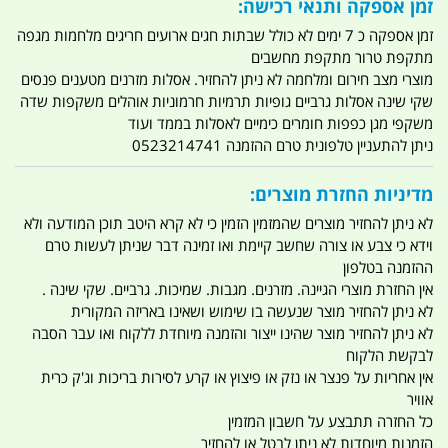
זמן אספקה ותנאי רכישה:
זמן אספקה כ 7 ימים לא כולל שבתות חגים ארועים חריגים מלחמות מגפה
מתקפת טרור מתקפת מחשבים
מוצרי מצב חירום ומלחמה לא ניתן להחזיר. אסלות מזרנים מטענים פנסים
שקי שינה אסלות גרביים גופיות תרמיות חרמוניות אוהלים משקפות שדה
משקפי מגן כפפות חומרים כימיים לאסלות בממד ועוד
ניתן להתעניין טלפונית טרם ההזמנה 0523214741
מדיניות החזרת מוצרים:
לא ניתן להחזיר מוצרים שהמזמין הזמין כי לא קרא היטב תוכן המודעה ולא
וידא כי צבע או צורה שחשב קיימת ואו זמינה דבר שניתן לעשות טרם
ההזמנה בטלפון
אין החזרת מוצרי הגיינה. מזרנים. מגבות. שמיכות. גרביים. שקי שינה .
לא ניתן להחזיר מוצר שנעשה בו שימוש ושאינו באריזה המקורית
לא ניתן להחזיר מוצר שהינו ייצור והזמנה מיוחדת ללקוח ואו עבר הסבה
לבקשת הלקוח
אין אחריות על פנצר או נזק או פיצוץ או קרע לסירות בריכות וג'ק כרית
אוויר
כל החזרה תתבצע על חשבון המזמין
הזמנות מיוחדות לא ניתן לבטל או להחזיר