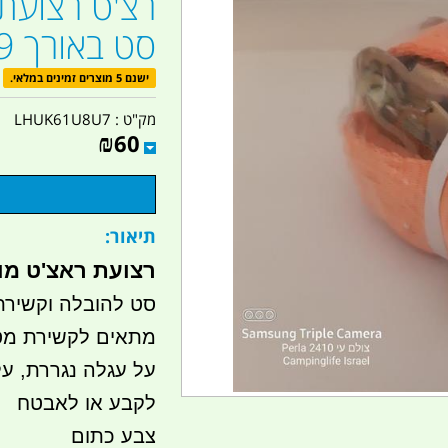
סט באורך 9 מטר צבע כתום
ישנם 5 מוצרים זמינים במלאי.
מק"ט :
LHUK61U8U7
₪
60
תיאור:
רצועת ראצ'ט מו
סט להובלה וקשירת
מתאים לקשירת מטע
על עגלה נגררת, על
לקבע או לאבטח
צבע כתום