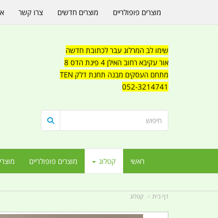
מוצרים פופולריים
מוצרים חדשים
צרו קשר
או
שימו לב המרלוג עבר לכתובת חדשה
אור עקיבא רחוב האילן 4 פינת הדס 8
מתחם העסקים מבנה תחנת דלק TEN
052-3214741
ראשי
קטלוג
מוצרים פופולריים
מוצרי
דף בית
קטלוג