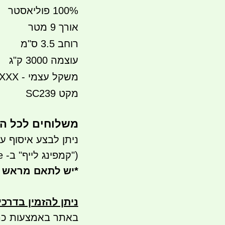
100% פוליאסטר
אורך 9 מטר
רוחב 3.5 ס"מ
עוצמה 3000 ק"ג
משקל עצמי - XXX גרם (עידכון בהמשך-המודעה בעריכה)
מקט SC239
משלוחים לכל ה
ניתן לבצע איסוף עצמי- ר
("קמפינג לייף" ב- waze)
*
יש לתאם מראש 
ניתן להזמין בדרכ
באתר באמצעות כר