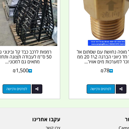
 מופה נחושת עם שסתום אל
רמפות לרכב כבד קל ובינוני ג
חזור חד כיווני הברגה 2\1 20 ממ
50 ס''מ לעבודה תצוגה ותחז
זכר למערכות מים אוויר...
מתאים גם למכוני...
₪
1,500
₪
78
לפרטים ורכישה
לפרטים ורכישה
ר
עקבו אחרינו
Camp
צרו קשר