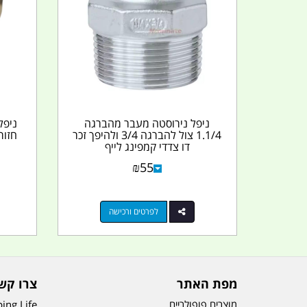
ניפל נירוסטה מעבר מהברגה
ניפל
1.1/4 צול להברגה 3/4 ולהיפך זכר
דו צדדי קמפינג לייף
₪
55
לפרטים ורכישה
מפת האתר
צרו קש
מוצרים פופולריים
ing Life