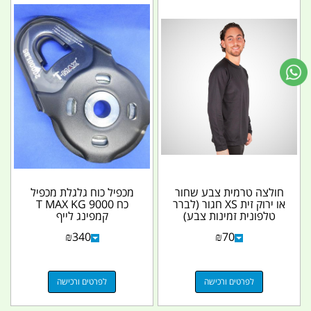
חולצה טרמית צבע שחור
מכפיל כוח גלגלת מכפיל
או ירוק זית XS חגור (לברר
כח T MAX KG 9000
טלפונית זמינות צבע)
קמפינג לייף
קמפינג לייף
₪
340
₪
70
לפרטים ורכישה
לפרטים ורכישה