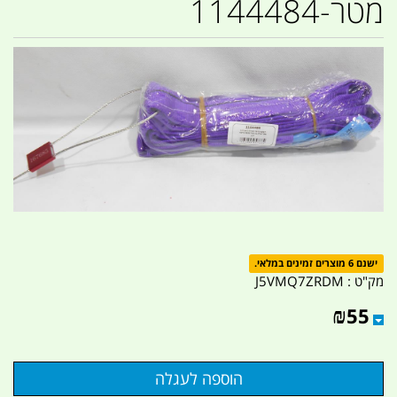
מטר-1144484
ישנם 6 מוצרים זמינים במלאי.
מק"ט :
J5VMQ7ZRDM
₪
55