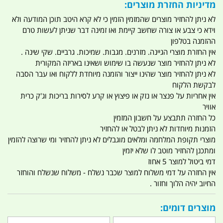
מדיניות החזרת מוצרים:
לא ניתן להחזיר מוצרים שהמזמין הזמין כי לא קרא היטב תוכן המודעה ולא
וידא כי צבע או צורה שחשב קיימת ואו זמינה דבר שניתן לעשות טרם
ההזמנה בטלפון
אין החזרת מוצרי הגיינה. מזרנים. מגבות. שמיכות. גרביים. שקי שינה .
לא ניתן להחזיר מוצר שנעשה בו שימוש ושאינו באריזה המקורית
לא ניתן להחזיר מוצר שהינו ייצור והזמנה מיוחדת ללקוח ואו עבר הסבה
לבקשת הלקוח
אין אחריות על פנצר או נזק או פיצוץ או קרע לסירות בריכות וג'ק כרית
אוויר
כל החזרה תתבצע על חשבון המזמין
הזמנות מיוחדות לא ניתן לבטל או להחזיר
מוצרי תקופת המלחמה ומלאים מוגבלים לא ניתן להחזיר ומי שרוצה להזמין
ומתכנן להחזיר מוטב לו שלא יזמין
דמי ביטול למוצר 5 אחוז
אין החזרה על דמי משלוח למוצר שכבר נשלח - משלוח שנשלח והוחזר
החיוב יהיה הלוך וחזור .
מוצרים דומים: