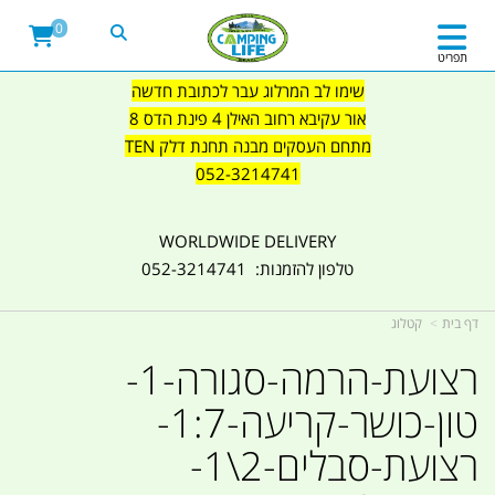
0
תפריט
שימו לב המרלוג עבר לכתובת חדשה
אור עקיבא רחוב האילן 4 פינת הדס 8
מתחם העסקים מבנה תחנת דלק TEN
052-3214741
WORLDWIDE DELIVERY
טלפון להזמנות: 052-3214741
דף בית
קטלוג
רצועת-הרמה-סגורה-1-
טון-כושר-קריעה-1:7-
רצועת-סבלים-2\1-