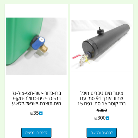
צינור מים גיבריט מיכל
ברז-כדורי-ישר-חצי-צול-נק
שחור אורך 91 סמ' עם
בה-זכר-ידית-כחולה-תקן-ל
ברז קוטר 16 סמ' נפח 15
מים-תוצרת-ישראל-ללא-ע
ליטר GiberiT...
ופרת
₪
380
₪
35
₪
300
לפרטים ורכישה
לפרטים ורכישה