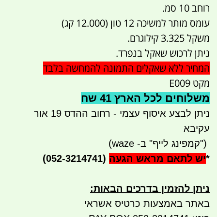
רוחב 10 סמ.
עומס מותר למשיכה 12 טון (12.000 קג)
משקל 3.325 קילוגרם.
ניתן לרכוש שאקל בנפרד.
המחיר ללא שאקלים התמונה להמחשה בלבד
מקט E009
משלוחים לכל הארץ 41 שח
ניתן לבצע איסוף עצמי - רחוב ההדס 19 אור
עקיבא
")
קמפינג לייף" ב- waze)
*
יש לתאם מראש הגעה
(052-3214741)
ניתן להזמין בדרכים הבאות
:
באתר באמצעות כרטיס אשראי