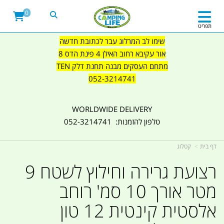
0
תפריט
שימו לב המרלוג עבר לכתובת חדשה
אור עקיבא רחוב האילן 4 פינת הדס 8
מתחם העסקים מבנה תחנת דלק TEN
052-3214741
WORLDWIDE DELIVERY
טלפון להזמנות: 052-3214741
דף בית
קטלוג
רצועת גרירה וחילוץ לשטח 9
מטר אורך 10 סמ' רוחב
אלסטית קינטית 12 טון