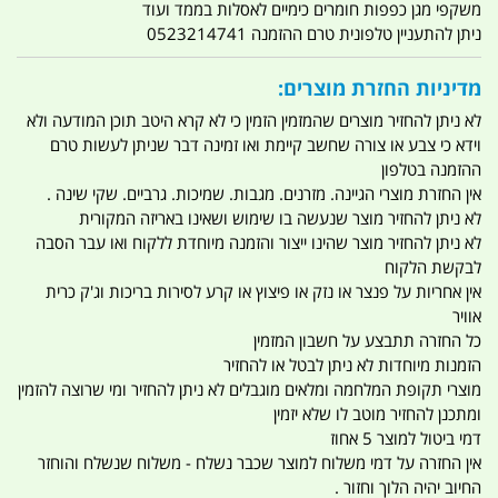
משקפי מגן כפפות חומרים כימיים לאסלות בממד ועוד
ניתן להתעניין טלפונית טרם ההזמנה 0523214741
מדיניות החזרת מוצרים:
לא ניתן להחזיר מוצרים שהמזמין הזמין כי לא קרא היטב תוכן המודעה ולא
וידא כי צבע או צורה שחשב קיימת ואו זמינה דבר שניתן לעשות טרם
ההזמנה בטלפון
אין החזרת מוצרי הגיינה. מזרנים. מגבות. שמיכות. גרביים. שקי שינה .
לא ניתן להחזיר מוצר שנעשה בו שימוש ושאינו באריזה המקורית
לא ניתן להחזיר מוצר שהינו ייצור והזמנה מיוחדת ללקוח ואו עבר הסבה
לבקשת הלקוח
אין אחריות על פנצר או נזק או פיצוץ או קרע לסירות בריכות וג'ק כרית
אוויר
כל החזרה תתבצע על חשבון המזמין
הזמנות מיוחדות לא ניתן לבטל או להחזיר
מוצרי תקופת המלחמה ומלאים מוגבלים לא ניתן להחזיר ומי שרוצה להזמין
ומתכנן להחזיר מוטב לו שלא יזמין
דמי ביטול למוצר 5 אחוז
אין החזרה על דמי משלוח למוצר שכבר נשלח - משלוח שנשלח והוחזר
החיוב יהיה הלוך וחזור .