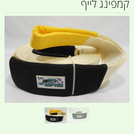
קמפינג לייף