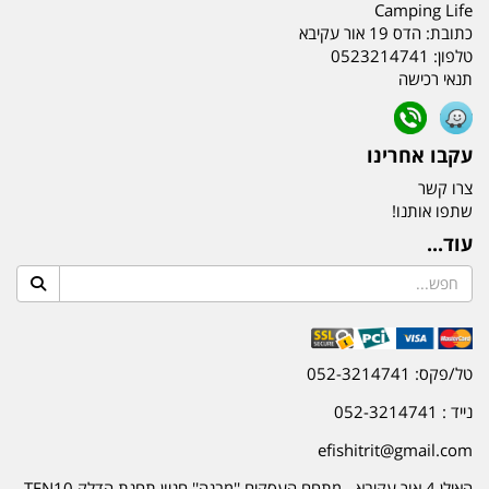
Camping Life
כתובת:
הדס 19 אור עקיבא
טלפון:
0523214741
תנאי רכישה
עקבו אחרינו
צרו קשר
שתפו אותנו!
עוד...
טל/פקס: 052-3214741
נייד : 052-3214741
efishitrit@gmail.com
האילן 4 אור עקיבא - מתחם העסקים ''מבנה'' חניון תחנת הדלק TEN10.