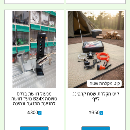
קיט מקלחת שטח קמפינג
מנעול דוושת ברקס
לייף
טויוטה BZ4X נועל דוושה
למניעת התנעה ונהיגה
עם מנעול משוריין 12...
₪
300
₪
350