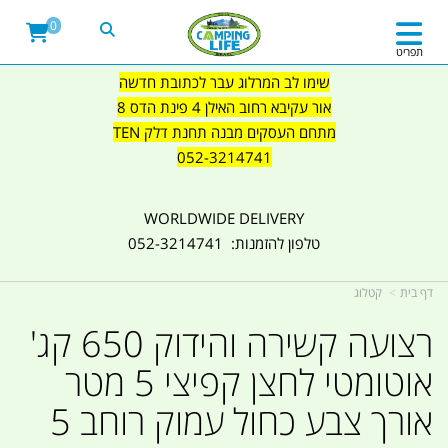
0
תפריט
שימו לב המרלוג עבר לכתובת חדשה
אור עקיבא רחוב האילן 4 פינת הדס 8
מתחם העסקים מבנה תחנת דלק TEN
052-3214741
WORLDWIDE DELIVERY
טלפון להזמנות: 052-3214741
דף בית
קטלוג
רצועה קשירה והידוק 650 קג'
אוטומטי לחצן קפיצי 5 מטר
אורך צבע כחול עמוק רוחב 5