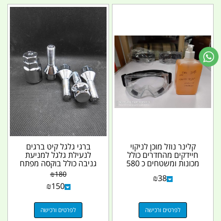
קלינר נוזל מוכן לניקוי
ברגי גלגל קיט ברגים
חיידקים מהחדרים כולל
לנעילת גלגל למניעת
מכונות ומשטחים כ 580
גניבה כולל בוקסה מפתח
גרם
מיוחד תואם 12X1.25...
₪
180
₪
38
₪
150
לפרטים ורכישה
לפרטים ורכישה