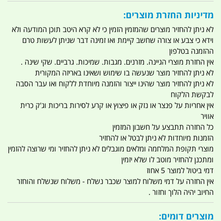
מדיניות החזרת מוצרים:
לא ניתן להחזיר מוצרים שהמזמין הזמין כי לא קרא היטב תוכן המודעה ולא
וידא כי צבע או צורה שחשב קיימת ואו זמינה דבר שניתן לעשות טרם
ההזמנה בטלפון
אין החזרת מוצרי הגיינה. מזרנים. מגבות. שמיכות. גרביים. שקי שינה .
לא ניתן להחזיר מוצר שנעשה בו שימוש ושאינו באריזה המקורית
לא ניתן להחזיר מוצר שהינו ייצור והזמנה מיוחדת ללקוח ואו עבר הסבה
לבקשת הלקוח
אין אחריות על פנצר או נזק או פיצוץ או קרע לסירות בריכות וג'ק כרית
אוויר
כל החזרה תתבצע על חשבון המזמין
הזמנות מיוחדות לא ניתן לבטל או להחזיר
מוצרי תקופת המלחמה ומלאים מוגבלים לא ניתן להחזיר ומי שרוצה להזמין
ומתכנן להחזיר מוטב לו שלא יזמין
דמי ביטול למוצר 5 אחוז
אין החזרה על דמי משלוח למוצר שכבר נשלח - משלוח שנשלח והוחזר
החיוב יהיה הלוך וחזור .
מוצרים דומים: