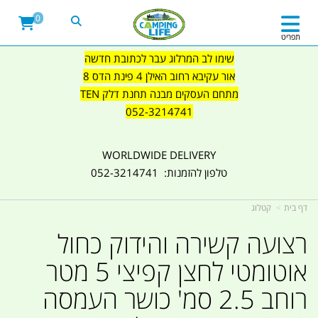
0
תפריט
שימו לב המרלוג עבר לכתובת חדשה
אור עקיבא רחוב האילן 4 פינת הדס 8
מתחם העסקים מבנה תחנת דלק TEN
052-3214741
WORLDWIDE DELIVERY
טלפון להזמנות: 052-3214741
דף בית
קטלוג
רצועה קשירה והידוק כחול
אוטומטי לחצן קפיצי 5 מטר
רוחב 2.5 סמ' כושר העמסה