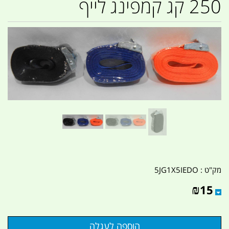
250 קג קמפינג לייף
מק"ט :
5JG1X5IEDO
₪
15