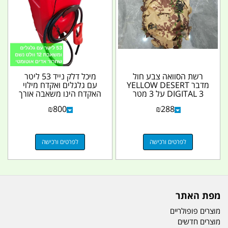
רשת הסוואה צבע חול
מיכל דלק נייד 53 ליטר
מדבר YELLOW DESERT
עם גלגלים ואקדח מילוי
DIGITAL 3 על 3 מטר
האקדח הינו משאבה אורך
קמפינג לייף
הצינור 3 מטר...
₪
800
₪
288
לפרטים ורכישה
לפרטים ורכישה
מפת האתר
מוצרים פופולריים
מוצרים חדשים