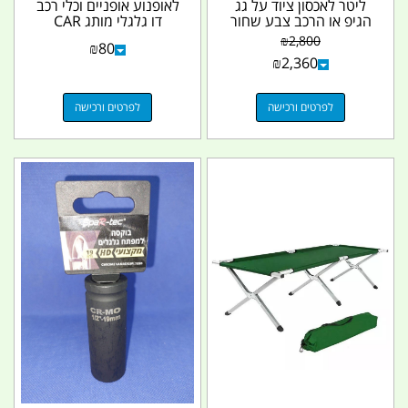
ליטר לאכסון ציוד על גג
לאופנוע אופניים וכלי רכב
הגיפ או הרכב צבע שחור
דו גלגלי מותג CAR
איטלקי קמפינג...
FASHION קמפינג...
₪
2,800
₪
80
₪
2,360
לפרטים ורכישה
לפרטים ורכישה