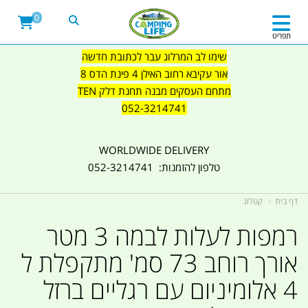
0
תפריט
שימו לב המרלוג עבר לכתובת חדשה
אור עקיבא רחוב האילן 4 פינת הדס 8
מתחם העסקים מבנה תחנת דלק TEN
052-3214741
WORLDWIDE DELIVERY
טלפון להזמנות: 052-3214741
דף בית
קטלוג
רמפות לעלות לבמה 3 מטר
אורך רוחב 73 סמ' מתקפלת ל
4 אלומיניום עם רגליים ברזל