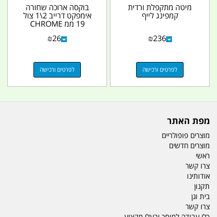
מיטה מתקפלת ורדית
בוקסה ארוכה שחורה
קמפינג לייף
אימפקט דרייב 2\1 צול
19 ממ CHROME
VANADIUM קמפינג
₪
26
₪
236
לייף
לפרטים ורכישה
לפרטים ורכישה
מפת האתר
מוצרים פופולריים
מוצרים חדשים
ראשי
צרו קשר
אודותינו
תקנון
בית וגן
צרו קשר
כלי עבודה למוסך ובעלי מקצוע