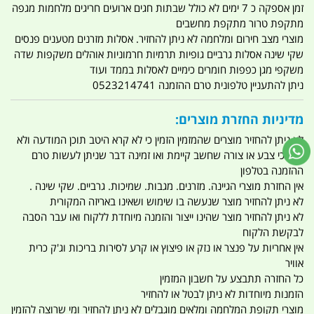
זמן אספקה כ 7 ימים לא כולל שבתות חגים ארועים חריגים מלחמות מגפה
מתקפת טרור מתקפת מחשבים
מוצרי מצב חירום ומלחמה לא ניתן להחזיר. אסלות מזרנים מטענים פנסים
שקי שינה אסלות גרביים גופיות תרמיות חרמוניות אוהלים משקפות שדה
משקפי מגן כפפות חומרים כימיים לאסלות בממד ועוד
ניתן להתעניין טלפונית טרם ההזמנה 0523214741
מדיניות החזרת מוצרים:
לא ניתן להחזיר מוצרים שהמזמין הזמין כי לא קרא היטב תוכן המודעה ולא
וידא כי צבע או צורה שחשב קיימת ואו זמינה דבר שניתן לעשות טרם
ההזמנה בטלפון
אין החזרת מוצרי הגיינה. מזרנים. מגבות. שמיכות. גרביים. שקי שינה .
לא ניתן להחזיר מוצר שנעשה בו שימוש ושאינו באריזה המקורית
לא ניתן להחזיר מוצר שהינו ייצור והזמנה מיוחדת ללקוח ואו עבר הסבה
לבקשת הלקוח
אין אחריות על פנצר או נזק או פיצוץ או קרע לסירות בריכות וג'ק כרית
אוויר
כל החזרה תתבצע על חשבון המזמין
הזמנות מיוחדות לא ניתן לבטל או להחזיר
מוצרי תקופת המלחמה ומלאים מוגבלים לא ניתן להחזיר ומי שרוצה להזמין