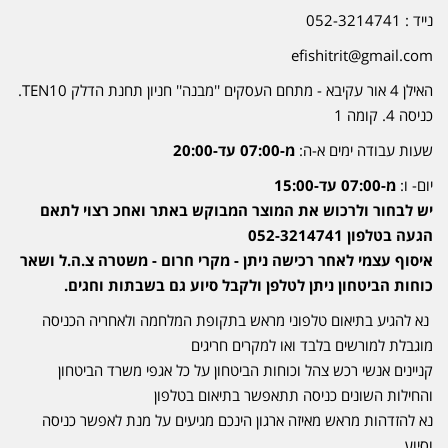
נייד : 052-3214741
efishitrit@gmail.com
האילן 4 אור עקיבא - מתחם העסקים ''מבנה'' חניון תחנת הדלק TEN10.
כניסה 4. קומה 1
שעות עבודה ימים א-ה:
מ-07:00 עד-20:00
יום- ו:
מ-07:00 עד-15:00
יש לבחור ולרכוש את המוצר המבוקש באתר ואחכ רצוי לתאם
הגעה בטלפון 052-3214741
איסוף עצמי לאחר רכישה ניתן - מקרי חרום - משטרה צ.ה.ל ושאר
כוחות הביטחון ניתן לטלפן ולקבל סיוע גם בשבתות וחגים.
נא להגיע בתיאום טלפוני מראש בתקופת המלחמה ולאחריה הכניסה
מוגבלת למורשים בלבד ואו למקרים חריגים
קניינים אנשי רכש צהל וכוחות הביטחון על כל אגפי משרד הביטחון
והחילות השונים כניסה תתאפשר בתיאום בטלפון
נא להזדהות מראש מאיזה ארגון הינכם מגיעים על מנת לאפשר כניסה
וסיוע.