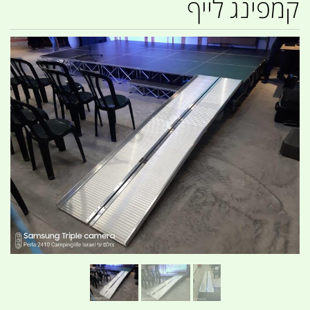
קמפינג לייף