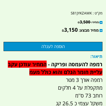
מק"ט :
S81JYKZAMK
3,500
מחיר:
₪
3,150
מחיר מבצע:
₪
תיאור:
רמפה להעמסה ופריקה -
המחיר עודכן עקב
עליית חומר הגלם והוא כולל מעמ
רמפה אורך 3 מטר
מתקפלת על 4 חלקים
רוחב 73 ס''מ
משקל עצמי כ 26.5 קג