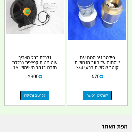
פילטר נירוסטה עם
גלגלת כבל מאריך
שסתום אל חוזר מנחושת
אוטומטית קפיצית נגללת
קוטר שלושת רבעי 4\3
חזרה בגמר השימוש 15
קמפינג לייף
מטר צבע שחור קמפינג...
₪
300
₪
70
לפרטים ורכישה
לפרטים ורכישה
מפת האתר