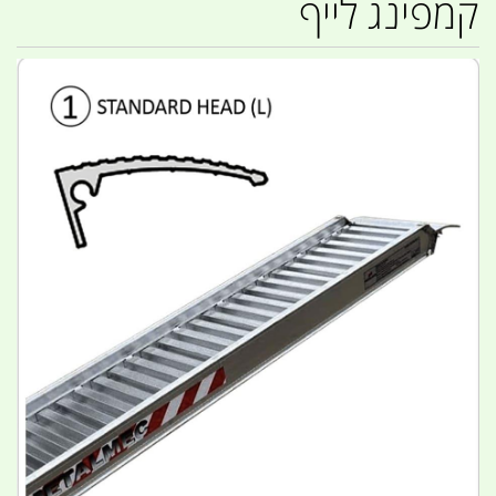
קמפינג לייף