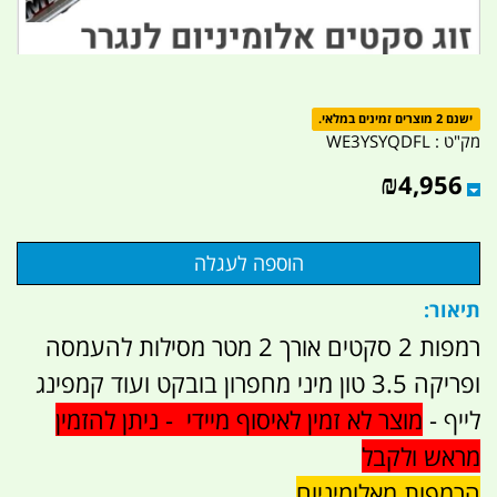
ישנם 2 מוצרים זמינים במלאי.
מק"ט :
WE3YSYQDFL
₪
4,956
תיאור:
רמפות 2 סקטים אורך 2 מטר מסילות להעמסה
ופריקה 3.5 טון מיני מחפרון בובקט ועוד קמפינג
לייף -
מוצר לא זמין לאיסוף מיידי - ניתן להזמין
מראש ולקבל
הרמפות מאלומיניום