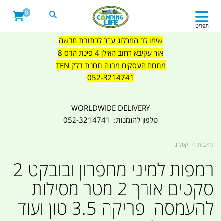
0
תפריט
שימו לב המרלוג עבר לכתובת חדשה
אור עקיבא רחוב האילן 4 פינת הדס 8
מתחם העסקים מבנה תחנת דלק TEN
052-3214741
WORLDWIDE DELIVERY
טלפון להזמנות: 052-3214741
דף בית
קטלוג
רמפות למיני מחפרון ובובקט 2
סקטים אורך 2 מטר מסילות
להעמסה ופריקה 3.5 טון ועוד