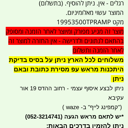
רגלים - אין. ניתן להוסיף. (בתשלום)
המוצר עשוי מאלומיניום.
מקט 19953500TPRAMP
מוצר זה מגיע מפורק ומיוצר לאחר הזמנה ומסופק
בהתאם לנתונים ולדרישה - אין החזרה למוצר זה
לאחר הזמנה ותשלום
משלוחים לכל הארץ ניתן על בסיס בדיקת
היתכנות מראש עפ מסירת כתובת ובאם
ניתן
ניתן לבצע איסוף עצמי - רחוב ההדס 19 אור
עקיבא
")
קמפינג לייף" ב-
waze
)
*
יש לתאם מראש הגעה
(052-3214741)
ניתן להזמין בדרכים הבאות:​​