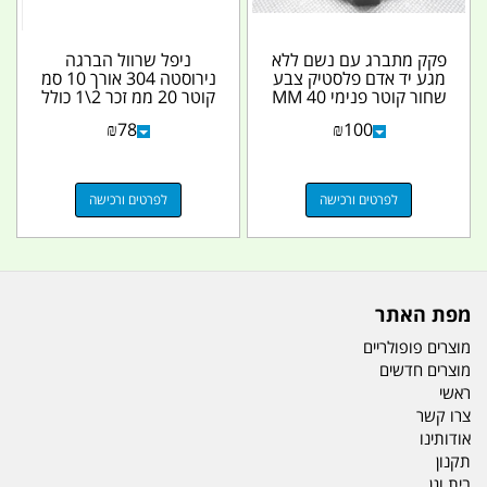
פקק מתברג עם נשם ללא
ניפל שרוול הברגה
מגע יד אדם פלסטיק צבע
נירוסטה 304 אורך 10 סמ
שחור קוטר פנימי 40 MM
קוטר 20 ממ זכר 2\1 כולל
2 אומים 2 אטמים...
₪
78
₪
100
לפרטים ורכישה
לפרטים ורכישה
מפת האתר
מוצרים פופולריים
מוצרים חדשים
ראשי
צרו קשר
אודותינו
תקנון
בית וגן