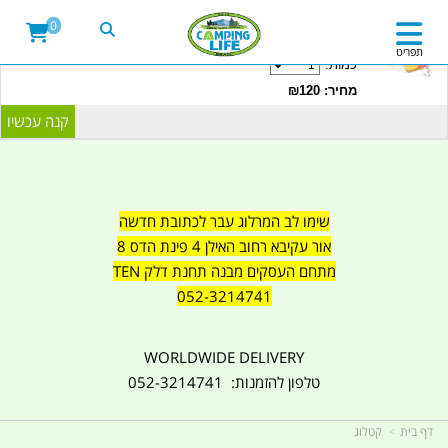
20LITRE WATER CONTAINER WITH TAP
0
CAMPINGLIFE ISRAEL קמפינג לייף
תפריט
כמות:
מחיר: ₪120
שימו לב המרלוג עבר לכתובת חדשה
אור עקיבא רחוב האילן 4 פינת הדס 8
מתחם העסקים מבנה תחנת דלק TEN
052-3214741
WORLDWIDE DELIVERY
טלפון להזמנות: 052-3214741
דף בית
קטלוג