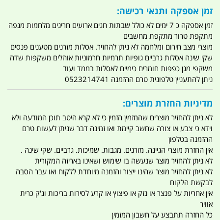
זמן אספקה ותנאי רכישה:
זמן אספקה כ 7 ימים לא כולל שבתות חגים ארועים חריגים מלחמות מגפה
מתקפת טרור מתקפת מחשבים
מוצרי מצב חירום ומלחמה לא ניתן להחזיר. אסלות מזרנים מטענים פנסים
שקי שינה אסלות גרביים גופיות תרמיות חרמוניות אוהלים משקפות שדה
משקפי מגן כפפות חומרים כימיים לאסלות בממד ועוד
ניתן להתעניין טלפונית טרם ההזמנה 0523214741
מדיניות החזרת מוצרים:
לא ניתן להחזיר מוצרים שהמזמין הזמין כי לא קרא היטב תוכן המודעה ולא
וידא כי צבע או צורה שחשב קיימת ואו זמינה דבר שניתן לעשות טרם
ההזמנה בטלפון
אין החזרת מוצרי הגיינה. מזרנים. מגבות. שמיכות. גרביים. שקי שינה .
לא ניתן להחזיר מוצר שנעשה בו שימוש ושאינו באריזה המקורית
לא ניתן להחזיר מוצר שהינו ייצור והזמנה מיוחדת ללקוח ואו עבר הסבה
לבקשת הלקוח
אין אחריות על פנצר או נזק או פיצוץ או קרע לסירות בריכות וג'ק כרית
אוויר
כל החזרה תתבצע על חשבון המזמין