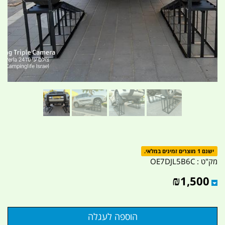
ישנם 1 מוצרים זמינים במלאי.
מק"ט :
OE7DJL5B6C
₪
1,500