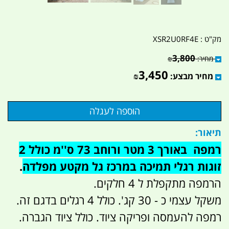
מק"ט :
XSR2U0RF4E
3,800
מחיר:
₪
3,450
מחיר מבצע:
₪
תיאור:
רמפה באורך 3 מטר ורוחב 73 ס''מ כולל 2
זוגות רגלי תמיכה במרכז גל מקטע מפלדה
.
הרמפה מתקפלת ל 4 חלקים.
משקל עצמי כ - 30 קג'. כולל 4 רגלים בדגם זה.
רמפה להעמסה ופריקה ציוד. כולל ציוד הגברה.