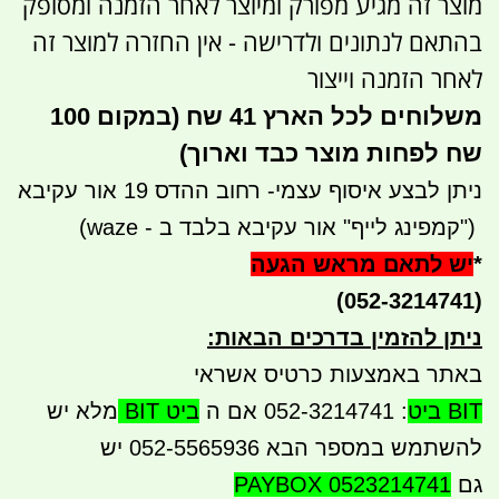
מוצר זה מגיע מפורק ומיוצר לאחר הזמנה ומסופק
בהתאם לנתונים ולדרישה - אין החזרה למוצר זה
לאחר הזמנה וייצור
משלוחים לכל הארץ 41 שח (במקום 100
שח לפחות מוצר כבד וארוך)
ניתן לבצע איסוף עצמי- רחוב ההדס 19 אור עקיבא
")
קמפינג לייף" אור עקיבא בלבד ב - waze)
*
יש לתאם מראש הגעה
(052-3214741)
ניתן להזמין בדרכים הבאות
:
באתר באמצעות כרטיס אשראי
BIT ביט
: 052-3214741 אם ה
ביט BIT
מלא יש
להשתמש במספר הבא 052-5565936 יש
גם
PAYBOX 0523214741