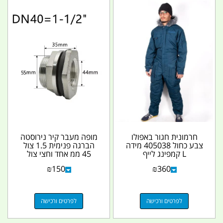
חרמונית חגור באפולו
מופה מעבר קיר נירוסטה
צבע כחול 405038 מידה
הברגה פנימית 1.5 צול
L קמפינג לייף
45 ממ אחד וחצי צול
קמפינג לייף
₪
150
₪
360
לפרטים ורכישה
לפרטים ורכישה