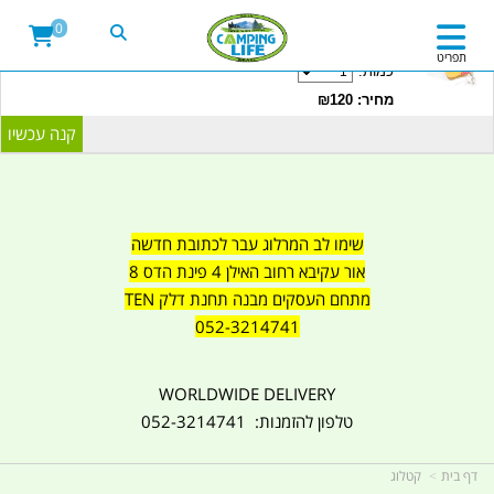
20LITRE WATER CONTAINER WITH TAP
0
CAMPINGLIFE ISRAEL קמפינג לייף
תפריט
כמות:
מחיר: ₪120
שימו לב המרלוג עבר לכתובת חדשה
אור עקיבא רחוב האילן 4 פינת הדס 8
מתחם העסקים מבנה תחנת דלק TEN
052-3214741
WORLDWIDE DELIVERY
טלפון להזמנות: 052-3214741
דף בית
קטלוג