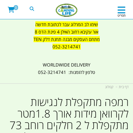
0
תפריט
שימו לב המרלוג עבר לכתובת חדשה
אור עקיבא רחוב האילן 4 פינת הדס 8
מתחם העסקים מבנה תחנת דלק TEN
052-3214741
WORLDWIDE DELIVERY
טלפון להזמנות: 052-3214741
דף בית
קטלוג
רמפה מתקפלת לנגישות
לקרוואן מידות אורך 1.8מטר
מתקפלת ל 2 חלקים רוחב 73