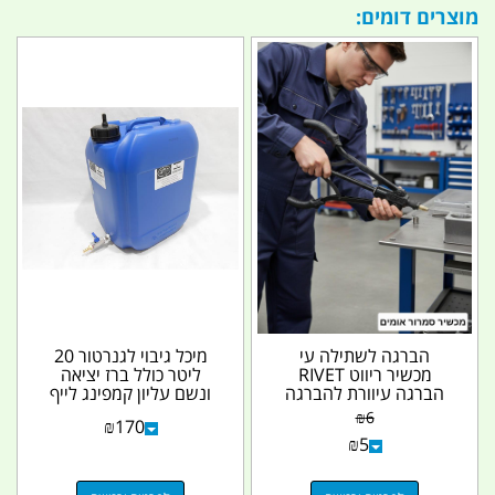
מוצרים דומים:
הברגה לשתילה עי
מיכל גיבוי לגנרטור 20
מכשיר ריווט RIVET
ליטר כולל ברז יציאה
הברגה עיוורת להברגה
ונשם עליון קמפינג לייף
10 M המחיר ליחידה
₪
6
₪
170
אחת...
₪
5