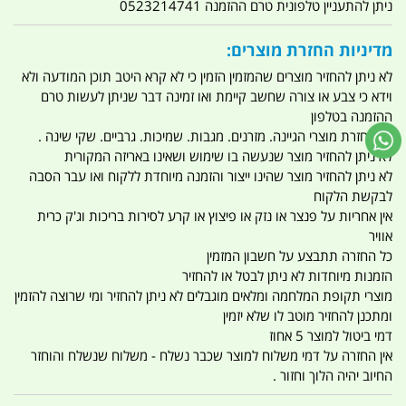
ניתן להתעניין טלפונית טרם ההזמנה 0523214741
מדיניות החזרת מוצרים:
לא ניתן להחזיר מוצרים שהמזמין הזמין כי לא קרא היטב תוכן המודעה ולא
וידא כי צבע או צורה שחשב קיימת ואו זמינה דבר שניתן לעשות טרם
ההזמנה בטלפון
אין החזרת מוצרי הגיינה. מזרנים. מגבות. שמיכות. גרביים. שקי שינה .
לא ניתן להחזיר מוצר שנעשה בו שימוש ושאינו באריזה המקורית
לא ניתן להחזיר מוצר שהינו ייצור והזמנה מיוחדת ללקוח ואו עבר הסבה
לבקשת הלקוח
אין אחריות על פנצר או נזק או פיצוץ או קרע לסירות בריכות וג'ק כרית
אוויר
כל החזרה תתבצע על חשבון המזמין
הזמנות מיוחדות לא ניתן לבטל או להחזיר
מוצרי תקופת המלחמה ומלאים מוגבלים לא ניתן להחזיר ומי שרוצה להזמין
ומתכנן להחזיר מוטב לו שלא יזמין
דמי ביטול למוצר 5 אחוז
אין החזרה על דמי משלוח למוצר שכבר נשלח - משלוח שנשלח והוחזר
החיוב יהיה הלוך וחזור .