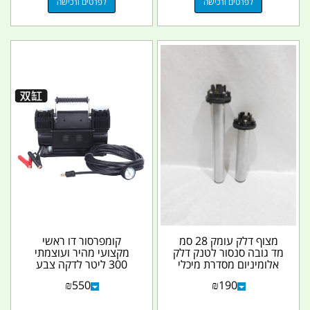
לפרטים ורכישה
לפרטים ורכישה
מצוף דלק עומק 28 סמ
קומפרסור דו ראשי
מד גובה סנסור לטנק דלק
מקצועי מהיר ועוצמתי
אלומיניום מסדרת מיכלי
300 ליטר לדקה צבע
דלק אליהו
שחור קמפינג לייף
₪
550
₪
190