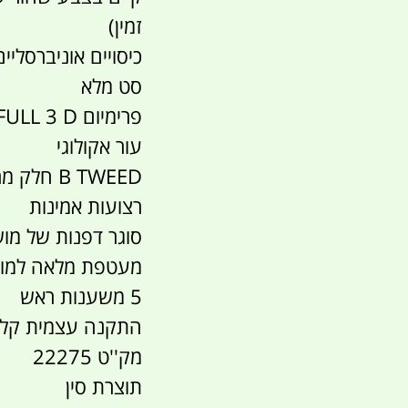
זמין)
כיסויים אוניברסליים
סט מלא
פרימיום FULL 3 D מבנה של מודל
עור אקולוגי
B TWEED חלק מרכזי בד
רצועות אמינות
סוגר דפנות של מו
מעטפת מלאה למוש
5 משענות ראש
התקנה עצמית קל
מק''ט 22275
תוצרת סין