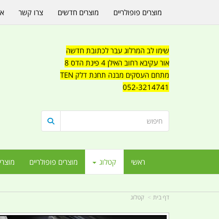
מוצרים פופולריים
מוצרים חדשים
צרו קשר
או
שימו לב המרלוג עבר לכתובת חדשה
אור עקיבא רחוב האילן 4 פינת הדס 8
מתחם העסקים מבנה תחנת דלק TEN
052-3214741
ראשי
קטלוג
מוצרים פופולריים
מוצרי
דף בית
קטלוג