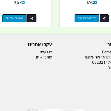
₪
67
₪
90
לפרטים ורכישה
לפרטים ורכישה
ר
עקבו אחרינו
Camp
צרו קשר
ר עקיבא
שתפו אותנו!
05232147
שה