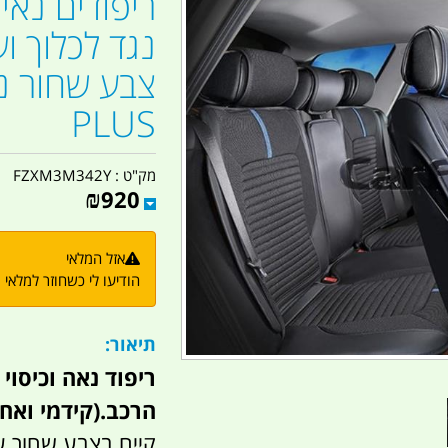
ריפודים נאי
נגד לכלוך ו
PLUS
מק"ט :
FZXM3M342Y
₪
920
אזל המלאי
הודיעו לי כשחוזר למלאי
תיאור:
ריפוד נאה וכיסוי
הרכב.(קידמי ואחורי)  PLUS
קיים בצבע שחור ע