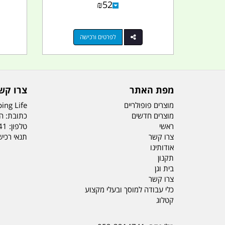
₪
52
לפרטים ורכישה
מפת האתר
צרו קש
מוצרים פופולריים
ing Life
מוצרים חדשים
כתובת: הדס 19 או
ראשי
טלפון:
41
צרו קשר
תנאי רכי
אודותינו
תקנון
בית וגן
צרו קשר
כלי עבודה למוסך ובעלי מקצוע
קטלוג