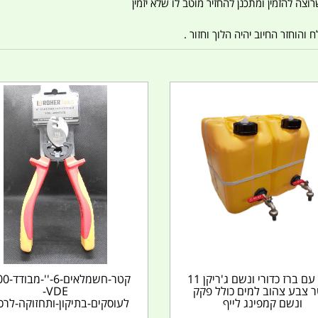
צה להזמין ומתכנן להחזיר מוטב לו שלא יזמין
הוחזר החיוב יהיה הלוך וחזור .
מיכל עם ברז כדורי ונשם ג'ריקן 11
ר צבע צהוב למים כולל פקק
VDE-
ונשם קמפינג לייף
לעוסקים-בתיקון-ותחזוקה-לרכ
שמלי