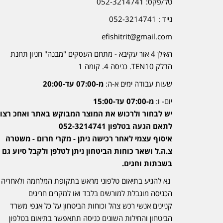
טל/פקס: 052-3214741
נייד : 052-3214741
efishitrit@gmail.com
האילן 4 אור עקיבא - מתחם העסקים ''מבנה'' חניון תחנת
הדלק TEN10. כניסה 4. קומה 1
שעות עבודה ימים א-ה:
מ-07:00 עד-20:00
יום- ו:
מ-07:00 עד-15:00
יש לבחור ולרכוש את המוצר המבוקש באתר ואחכ רצוי
לתאם הגעה בטלפון 052-3214741
איסוף עצמי לאחר רכישה ניתן - מקרי חרום - משטרה
צ.ה.ל ושאר כוחות הביטחון ניתן לטלפן ולקבל סיוע גם
בשבתות וחגים.
נא להגיע בתיאום טלפוני מראש בתקופת המלחמה ולאחריה
הכניסה מוגבלת למורשים בלבד ואו למקרים חריגים
קניינים אנשי רכש צהל וכוחות הביטחון על כל אגפי משרד
הביטחון והחילות השונים כניסה תתאפשר בתיאום בטלפון