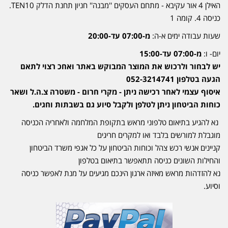
האילן 4 אור עקיבא - מתחם העסקים ''מבנה'' חניון תחנת הדלק TEN10.
כניסה 4. קומה 1
שעות עבודה ימים א-ה:
מ-07:00 עד-20:00
יום- ו:
מ-07:00 עד-15:00
יש לבחור ולרכוש את המוצר המבוקש באתר ואחכ רצוי לתאם
הגעה בטלפון 052-3214741
איסוף עצמי לאחר רכישה ניתן - מקרי חרום - משטרה צ.ה.ל ושאר
כוחות הביטחון ניתן לטלפן ולקבל סיוע גם בשבתות וחגים.
נא להגיע בתיאום טלפוני מראש בתקופת המלחמה ולאחריה הכניסה
מוגבלת למורשים בלבד ואו למקרים חריגים
קניינים אנשי רכש צהל וכוחות הביטחון על כל אגפי משרד הביטחון
והחילות השונים כניסה תתאפשר בתיאום בטלפון
נא להזדהות מראש מאיזה ארגון הינכם מגיעים על מנת לאפשר כניסה
וסיוע.