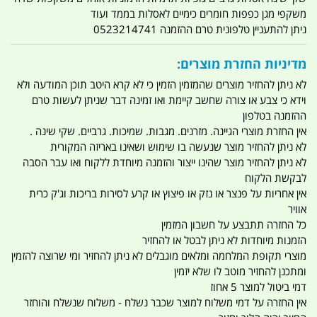
משקפי מגן כפפות חומרים כימיים לאסלות בממד ועוד
ניתן להתעניין טלפונית טרם ההזמנה 0523214741
מדיניות החזרת מוצרים:
לא ניתן להחזיר מוצרים שהמזמין הזמין כי לא קרא היטב תוכן המודעה ולא
וידא כי צבע או צורה שחשב קיימת ואו זמינה דבר שניתן לעשות טרם
ההזמנה בטלפון
אין החזרת מוצרי הגיינה. מזרנים. מגבות. שמיכות. גרביים. שקי שינה .
לא ניתן להחזיר מוצר שנעשה בו שימוש ושאינו באריזה המקורית
לא ניתן להחזיר מוצר שהינו ייצור והזמנה מיוחדת ללקוח ואו עבר הסבה
לבקשת הלקוח
אין אחריות על פנצר או נזק או פיצוץ או קרע לסירות בריכות וג'ק כרית
אוויר
כל החזרה תתבצע על חשבון המזמין
הזמנות מיוחדות לא ניתן לבטל או להחזיר
מוצרי תקופת המלחמה ומלאים מוגבלים לא ניתן להחזיר ומי שרוצה להזמין
ומתכנן להחזיר מוטב לו שלא יזמין
דמי ביטול למוצר 5 אחוז
אין החזרה על דמי משלוח למוצר שכבר נשלח - משלוח שנשלח והוחזר