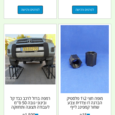
לפרטים ורכישה
לפרטים ורכישה
מופה חצי 2\1 פלסטיק
רמפה ברזל לרכב כבד קל
הברגה דו צדדית צבע
ובינוני גובה 50 ס''מ
שחור קמפינג לייף
לעבודה תצוגה ותחזוקה
פלדה מתאים גם...
₪
1,500
₪
15