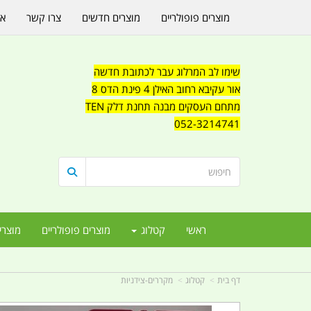
מוצרים פופולריים
מוצרים חדשים
צרו קשר
או
שימו לב המרלוג עבר לכתובת חדשה
אור עקיבא רחוב האילן 4 פינת הדס 8
מתחם העסקים מבנה תחנת דלק TEN
052-3214741
ראשי
קטלוג
מוצרים פופולריים
מוצרי
דף בית
קטלוג
מקררים-צידניות