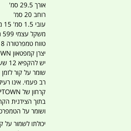
אורך 29.5 סמ'
רוחב 20 סמ'
עובי 1.5 סמ' 15 מילימטר דק במיוחד
משקל עצמי 599 גרם
טווח טמפרטורה 18 - מעלות מינוס עד 60 + מעלות פלוס
יצרן קמפטאון CAMPTOWN
יש להקפיא 12 שעות במקפיא טרם השימוש
שומר על קור לזמן 
רב פעמי. אינו רעיל
בתוך הצידנית הקר
ושומר על הטמפרטורה
יכולתו לשמור על ק