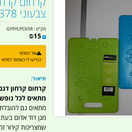
צבעוני 22378 קמפינג לייף
מק"ט :
GY9YLPC65R
₪
15
אזל המלאי
הודיעו לי כשחוזר למלאי
תיאור:
קרחום קרחון דגם 600 מ''ל צבעוני MPTOWN
מתאים לכל נופש 
מתאים גם להובלת 
מגן דוד אדום בעת 
שמצריכות קירור זמ