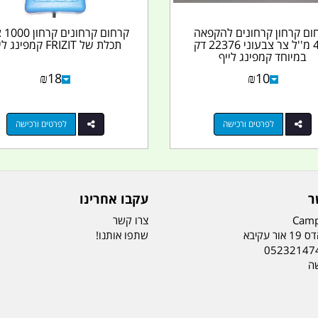
ום קרחון קרחונים להקפאה
קרחום 
400 מ''ל צר צבעוני 22376 דק
תכלת של FRIZIT קמפינג לייף
במיוחד קמפינג לייף
₪
18
₪
10
לפרטים ורכישה
לפרטים ורכישה
ר
עקבו אחרינו
Camp
צרו קשר
ר עקיבא
שתפו אותנו!
05232147
שה