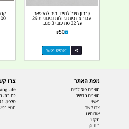
קרחון מיכל למילוי מים להקפאה
קרח
עבור צידניות גדולות ובינוניות 29
על 32 סמ עובי 3 סמ...
₪
50
לפרטים ורכישה
מפת האתר
צרו קש
מוצרים פופולריים
ing Life
מוצרים חדשים
כתובת: הדס 19 או
ראשי
טלפון:
41
צרו קשר
תנאי רכי
אודותינו
תקנון
בית וגן