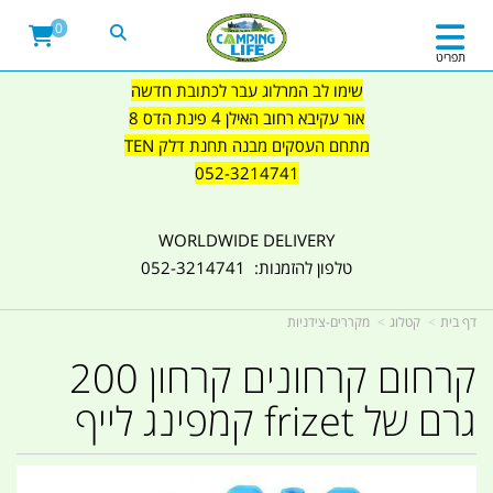
0
תפריט
שימו לב המרלוג עבר לכתובת חדשה
אור עקיבא רחוב האילן 4 פינת הדס 8
מתחם העסקים מבנה תחנת דלק TEN
052-3214741
WORLDWIDE DELIVERY
טלפון להזמנות: 052-3214741
דף בית
קטלוג
מקררים-צידניות
קרחום קרחונים קרחון 200
גרם של frizet קמפינג לייף