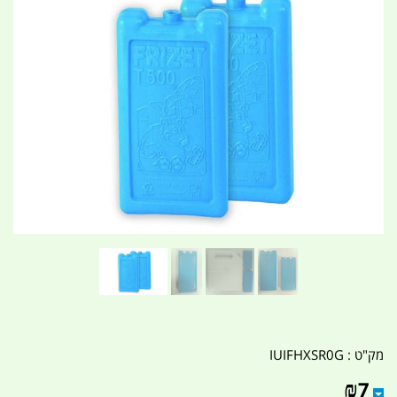
מק"ט :
IUIFHXSR0G
₪
7