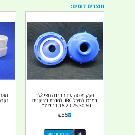
מוצרים דומים:
פקק מכסה עם הברגה חצי 2\1
מארי
במרכז למיכל IBC ולסדרת ג'ריקנים
11.18.20.25.30.60 ליטר...
₪
56
לפרטים ורכישה