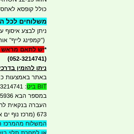
כולל קופסא לאחסון
משלוחים לכל הארץ 
ניתן לבצע איסוף עצמי - 
")
קמפינג לייף" אור ע
*
יש לתאם מראש 
(052-3214741)
ניתן להזמין בדרכ
באתר באמצעות כר
BIT ביט
: 052-3214741 אם ה
במספר הבא 052-5565936 יש גם
673 (מרכז נוף ים אור עקיבא)
המשלוח מהמרכז ה
או למחרת תלוי ב