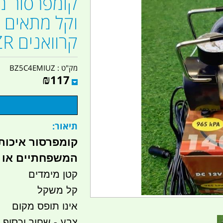
קומפרסור מד
וקל מתאים ג
קרוואנים RZR ועוד קמפינג לייף
מק"ט :
BZ5C4EMIUZ
₪
117
תיאור:
קומפרסור
המשפחתיים או ב
קטן מימדים
קל משקל
אינו תופס מקום
צבע - שחור וכסוף