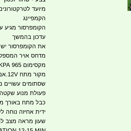
מיועד לטרקטורונים,
הקמפיינג
הקומפרסור
עדכון בהמשך
את
הקומפרסור
יש 
מדחס
אויר המספק 35 ליטר בד
מקסימום 965 KPA לחץ ניפוח.
מקור מתח 12V.אמפר 10
שסתומים עשויים מ
פעולת מנוע שקטה י
כבל מתח באורך מט
ידית אחיזה נוחה ל
שעון מראה מצב לח
TION 12-15 MIN