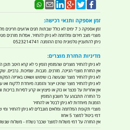
זמן אספקה ותנאי רכישה:
זמן אספקה כ 7 ימים לא כולל שבתות חגים ארועים חריגים מלחמות מגפה מתקפת טרור מתקפת מחשבים
מוצרי מצב חירום ומלחמה לא ניתן להחזיר. אסלות מזרנים מ
ניתן להתעניין טלפונית טרם ההזמנה 0523214741
מדיניות החזרת מוצרים:
לא ניתן להחזיר מוצרים שהמזמין הזמין כי לא קרא היטב תוכן
אין החזרת מוצרי הגיינה. מזרנים. מגבות. שמיכות. גרביים. שקי
לא ניתן להחזיר מוצר שנעשה בו שימוש ושאינו באריזה המקור
לא ניתן להחזיר מוצר שהינו ייצור והזמנה מיוחדת ללקוח וא
אין אחריות על פנצר או נזק או פיצוץ או קרע לסירות בריכות וג'
כל החזרה תתבצע על חשבון המזמין
הזמנות מיוחדות לא ניתן לבטל או להחזיר
מוצרי תקופת המלחמה ומלאים מוגבלים לא ניתן להחזיר ומי שרו
דמי ביטול למוצר 5 אחוז
אין החזרה על דמי משלוח למוצר שכבר נשלח - משלוח שנשלח ו