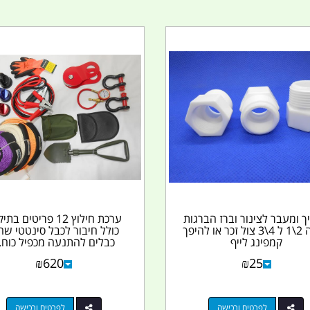
ך ומעבר לצינור וברז הברגות
ערכת חילוץ 12 פריטים בת
נקבה 2\1 ל 4\3 צול זכר או להיפך
כולל חיבור לכבל סינטטי שח
קמפינג לייף
כבלים להתנעה מכפיל כוח..
₪
620
₪
25
לפרטים ורכישה
לפרטים ורכישה