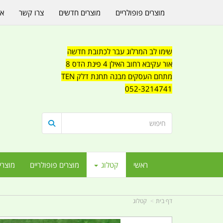
מוצרים פופולריים
מוצרים חדשים
צרו קשר
או
שימו לב המרלוג עבר לכתובת חדשה
אור עקיבא רחוב האילן 4 פינת הדס 8
מתחם העסקים מבנה תחנת דלק TEN
052-3214741
ראשי
קטלוג
מוצרים פופולריים
מוצרי
דף בית
קטלוג