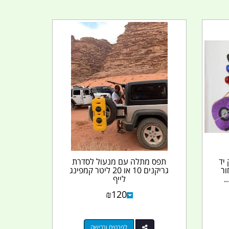
יק יד
תפס מתלה עם מנעול לסדרת
ור
גריקנים 10 או 20 ליטר קמפינג
.
לייף
₪
120
לפרטים ורכישה