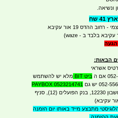
 ונשיאה.
41 שח
רחוב ההדס 19 אור עקיבא
קיבא בלבד ב - waze)
הגעה
ים הבאות
:
טיס אשראי
ביט BIT
מלא יש להשתמש
PAYBOX 0523214741
העברה בנקאית לחשבון 12230, בנק הפועלים (12), סניף
לוגיסטי מתבצע
מייד באותו יום הזמנה
שעת ההזמנה