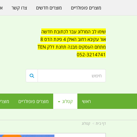
מוצרים פופולריים
מוצרים חדשים
צרו קשר
או
שימו לב המרלוג עבר לכתובת חדשה
אור עקיבא רחוב האילן 4 פינת הדס 8
מתחם העסקים מבנה תחנת דלק TEN
052-3214741
ראשי
קטלוג
מוצרים פופולריים
מוצרי
דף בית
קטלוג