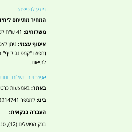
מידע לרכישה:
המחיר מתייחס ליחי
משלוחים:
41 ש"ח לכל חלקי הארץ.
איסוף עצמי:
לתיאום.
אפשרויות תשלום נוחות:
באתר:
באמצעות כרטיס
ביט:
למספר 052-3214741.
העברה בנקאית:
בנק הפועלים (12), סניף 673 (קיסריה), חשבון 12230.