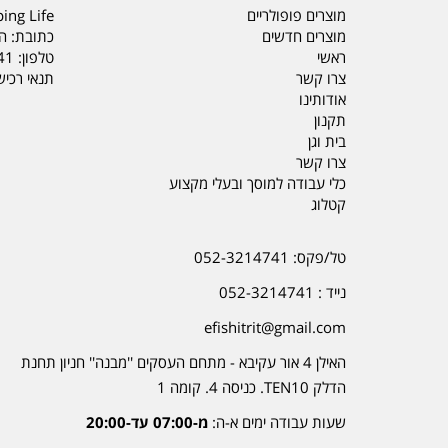
מוצרים פופולריים
ing Life
מוצרים חדשים
כתובת: הדס 19 או
ראשי
טלפון:
41
צרו קשר
תנאי רכי
אודותינו
תקנון
בית וגן
צרו קשר
כלי עבודה למוסך ובעלי מקצוע
קטלוג
טל/פקס: 052-3214741
נייד : 052-3214741
efishitrit@gmail.com
האילן 4 אור עקיבא - מתחם העסקים ''מבנה'' חניון תחנת
הדלק TEN10. כניסה 4. קומה 1
שעות עבודה ימים א-ה:
מ-07:00 עד-20:00