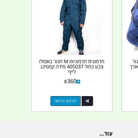
ור
חרמונית חרמוניות M חגור באפולו
1. מטר אורך
צבע כחול 405037 מידה קמפינג
לייף
₪
360
לפרטים ורכישה
עוד...