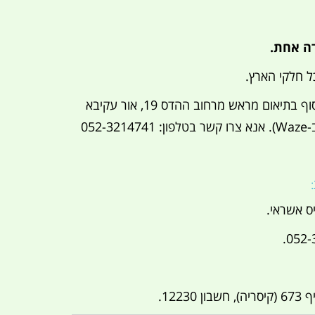
דה אחת.
ניתן לאסוף בתיאום מראש מרחוב ההדס 19, אור עקיבא
(חפשו "קמפינג לייף" ב-Waze). אנא צרו קשר בטלפון: 052-3214741
 אשראי.