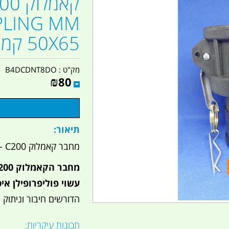
PLING MM
50X65 קמפינג לייף
מק"ט :
B4DCDNT8DO
₪
80
תיאור:
מחבר קאמלוק C200 - חיבור מהיר ויעיל מבית "קמפינג לייף"
עשוי פוליפרופילן איכ
הדורשים חיבור וניתוק 
תכונות עיקריות: