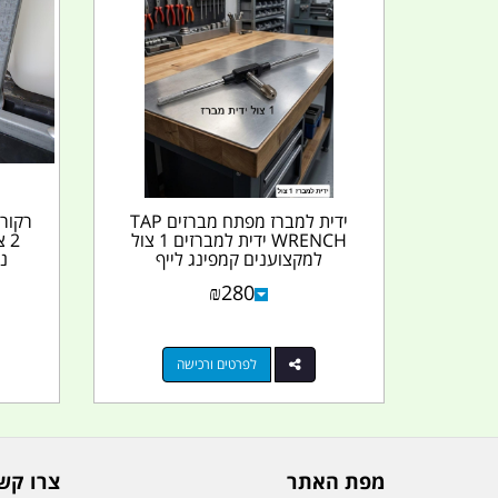
ידית למברז מפתח מברזים TAP
WRENCH ידית למברזים 1 צול
למקצוענים קמפינג לייף
נקבה 
₪
280
לפרטים ורכישה
מפת האתר
צרו קש