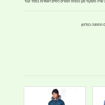
ת שדה משקפי מגן כפפות חומרים כימיים לאסלות בממד ועוד
ם ההזמנה בטלפון