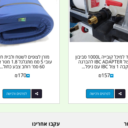
רקורד למיכל קובייה 1000L סביבון
מזרן לצופים לשטח ולבית חג
2 צול IBC ADAPTER להברגה
עובי 5 סמ מתגלגל 8
1 צול IBC עם ניפל...
60 סמ' רוחב צבע כחול...
₪
170
₪
157
לפרטים ורכישה
לפרטים ורכישה
ר
עקבו אחרינו