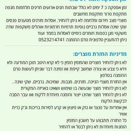
זמן אספקה כ 7 ימים לא כולל שבתות חגים ארועים חריגים מלחמות מגפה
מתקפת טרור מתקפת מחשבים
מוצרי מצב חירום ומלחמה לא ניתן להחזיר. אסלות מזרנים מטענים פנסים
שקי שינה אסלות גרביים גופיות תרמיות חרמוניות אוהלים משקפות שדה
משקפי מגן כפפות חומרים כימיים לאסלות בממד ועוד
ניתן להתעניין טלפונית טרם ההזמנה 0523214741
מדיניות החזרת מוצרים:
לא ניתן להחזיר מוצרים שהמזמין הזמין כי לא קרא היטב תוכן המודעה ולא
וידא כי צבע או צורה שחשב קיימת ואו זמינה דבר שניתן לעשות טרם
ההזמנה בטלפון
אין החזרת מוצרי הגיינה. מזרנים. מגבות. שמיכות. גרביים. שקי שינה .
לא ניתן להחזיר מוצר שנעשה בו שימוש ושאינו באריזה המקורית
לא ניתן להחזיר מוצר שהינו ייצור והזמנה מיוחדת ללקוח ואו עבר הסבה
לבקשת הלקוח
אין אחריות על פנצר או נזק או פיצוץ או קרע לסירות בריכות וג'ק כרית
אוויר
כל החזרה תתבצע על חשבון המזמין
הזמנות מיוחדות לא ניתן לבטל או להחזיר