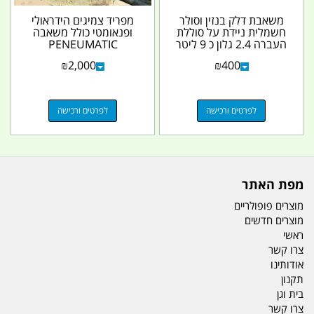
משאבת דלק בנזין וסולר
מפריד צמיגים הידראולי
חשמלית ניידת על סוללת
ופנאומטי כולל משאבה
העברה 2.4 גלון כ 9 ליטר
PENEUMATIC
לדקה MODEL...
HYDRAULIC STRIPPER
₪
2,000
₪
400
קמפינג...
לפרטים ורכישה
לפרטים ורכישה
מפת האתר
מוצרים פופולריים
מוצרים חדשים
ראשי
צרו קשר
אודותינו
תקנון
בית וגן
צרו קשר