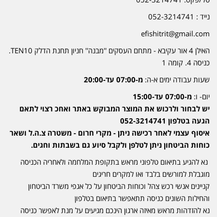
נייד : 052-3214741
efishitrit@gmail.com
האילן 4 אור עקיבא - מתחם העסקים ''מבנה'' חניון תחנת הדלק TEN10.
כניסה 4. קומה 1
שעות עבודה ימים א-ה:
מ-07:00 עד-20:00
יום- ו:
מ-07:00 עד-15:00
יש לבחור ולרכוש את המוצר המבוקש באתר ואחכ רצוי לתאם
הגעה בטלפון 052-3214741
איסוף עצמי לאחר רכישה ניתן - מקרי חרום - משטרה צ.ה.ל ושאר
כוחות הביטחון ניתן לטלפן ולקבל סיוע גם בשבתות וחגים.
נא להגיע בתיאום טלפוני מראש בתקופת המלחמה ולאחריה הכניסה
מוגבלת למורשים בלבד ואו למקרים חריגים
קניינים אנשי רכש צהל וכוחות הביטחון על כל אגפי משרד הביטחון
והחילות השונים כניסה תתאפשר בתיאום בטלפון
נא להזדהות מראש מאיזה ארגון הינכם מגיעים על מנת לאפשר כניסה