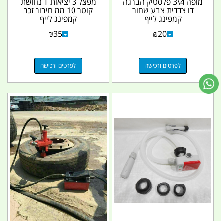
מופה 4\3 פלסטיק הברגה
מפצל 3 יציאות T נחושת
דו צדדית צבע שחור
קוטר 10 ממ חיבור זכר
קמפינג לייף
קמפינג לייף
₪
35
₪
20
לפרטים ורכישה
לפרטים ורכישה