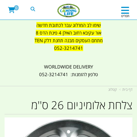
0
תפריט
שימו לב המרלוג עבר לכתובת חדשה
אור עקיבא רחוב האילן 4 פינת הדס 8
מתחם העסקים מבנה תחנת דלק TEN
052-3214741
WORLDWIDE DELIVERY
טלפון להזמנות: 052-3214741
דף בית
קטלוג
צלחת אלומיניום 26 ס''מ