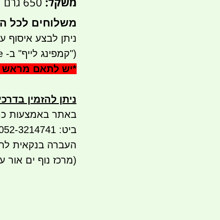
משקל:
650 גרם
משלוחים לכל הארץ 
ניתן לבצע איסוף עצמי - 
("קמפינג לייף" ב- waze)
*
יש לתאם מראש 
ניתן להזמין בדרכ
באתר באמצעות כר
ביט: 052-3214741
(מרכז נוף ים אור ע