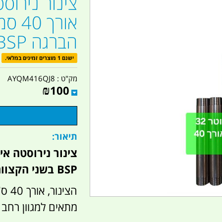
הברגה BSP קמפינג לייף
ישנם 1 מוצרים זמינים במלאי.
מק"ט :
AYQM416QJ8
₪
100
תיאור:
BSP בשני הקצוות.
מתאים למגוון רחב 