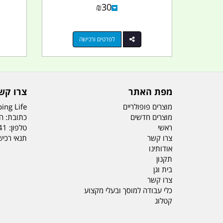
₪
30
לפרטים ורכישה
מפת האתר
צרו קש
מוצרים פופולריים
ing Life
מוצרים חדשים
כתובת: הדס 19 או
ראשי
טלפון:
41
צרו קשר
תנאי רכי
אודותינו
תקנון
בית וגן
צרו קשר
כלי עבודה למוסך ובעלי מקצוע
קטלוג