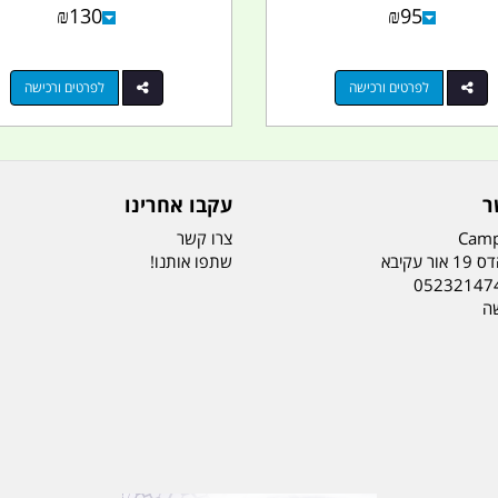
₪
130
₪
95
לפרטים ורכישה
לפרטים ורכישה
ר
עקבו אחרינו
Camp
צרו קשר
ר עקיבא
שתפו אותנו!
05232147
שה