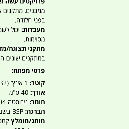
פרויקטים עשה זאת 
ממבנים, מתקנים או
בפני חלודה.
מעבדות:
יכול לשמ
מסוימות.
מתקני תצוגה/מד
במתקנים שונים הד
פרטי מפתח:
קוטר:
1 אינץ' (32 מ"מ)
אורך:
40 ס"מ
חומר:
נירוסטה 304
הברגה:
BSP בשני קצוות (17 מ"מ לכל צד)
מותג/מומלץ
קמפינג ל