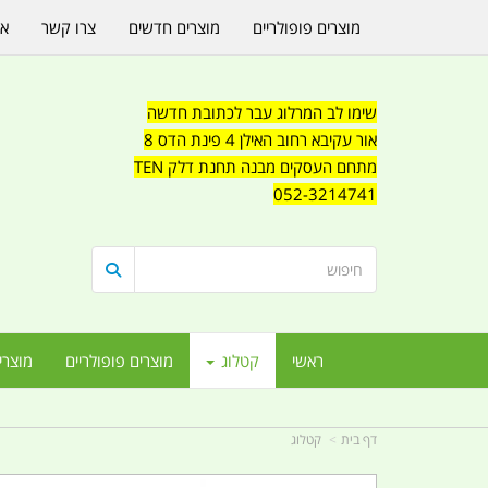
מוצרים פופולריים
מוצרים חדשים
צרו קשר
או
שימו לב המרלוג עבר לכתובת חדשה
אור עקיבא רחוב האילן 4 פינת הדס 8
מתחם העסקים מבנה תחנת דלק TEN
052-3214741
ראשי
קטלוג
מוצרים פופולריים
מוצרי
דף בית
קטלוג