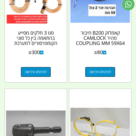
קאמלוק B200 חיבור
סט 3 חלקים מסייע
מהיר CAMLOCK
בהתאמה בין כל סוגי
COUPLING MM 59X64
הקומפרסורים למערכת
קמפינג לייף
ניפוח וריקון אוויר
₪
300
₪
80
קמפינג...
לפרטים ורכישה
לפרטים ורכישה