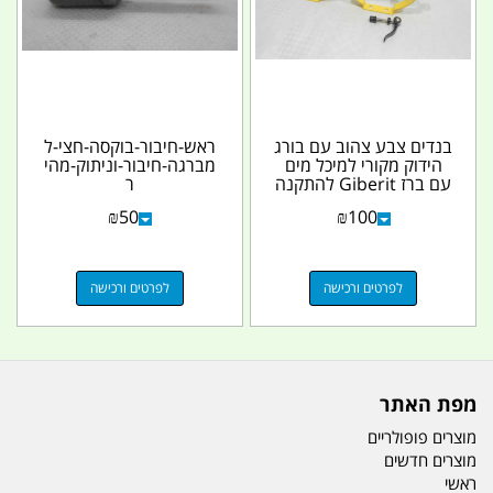
בנדים צבע צהוב עם בורג
ראש-חיבור-בוקסה-חצי-ל
הידוק מקורי למיכל מים
מברגה-חיבור-וניתוק-מהי
עם ברז Giberit להתקנה
ר
בכל מקום...
₪
50
₪
100
לפרטים ורכישה
לפרטים ורכישה
מפת האתר
מוצרים פופולריים
מוצרים חדשים
ראשי