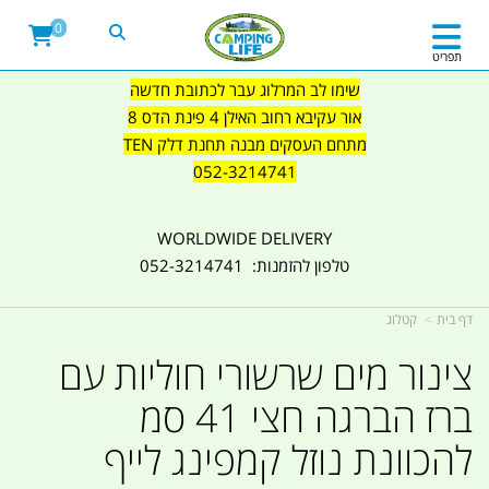
0
תפריט
שימו לב המרלוג עבר לכתובת חדשה
אור עקיבא רחוב האילן 4 פינת הדס 8
מתחם העסקים מבנה תחנת דלק TEN
052-3214741
WORLDWIDE DELIVERY
טלפון להזמנות: 052-3214741
דף בית
קטלוג
צינור מים שרשורי חוליות עם
ברז הברגה חצי 41 סמ
להכוונת נוזל קמפינג לייף