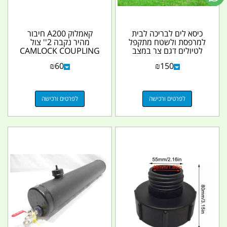
כיסא לים לבריכה לבית
קאמלוק A200 חיבור
למרפסת ולשטח מתקפל
מהיר נקבה 2'' צול
לטיולים דגם צר במצב
CAMLOCK COUPLING
מקופל קמפינג לייף
קמפינג לייף
₪
60
₪
150
לפרטים ורכישה
לפרטים ורכישה