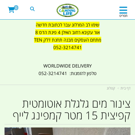
0
תפריט
שימו לב המרלוג עבר לכתובת חדשה
אור עקיבא רחוב האילן 4 פינת הדס 8
מתחם העסקים מבנה תחנת דלק TEN
052-3214741
WORLDWIDE DELIVERY
טלפון להזמנות: 052-3214741
דף בית
קטלוג
צינור מים גלגלת אוטומטית
קפיצית 15 מטר קמפינג לייף