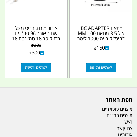
מתאם IBC ADAPTER
צינור מים גיבריט מיכל
צול 3.5 מתאם 100 MM
שחור אורך 96 סמ' עם
למיכל קובייה 1000 ליטר
ברז קוטר 16 סמ' נפח 16
מעבר מ 3.5 צול ל 2...
ליטר GiberiT...
₪
380
₪
150
₪
300
לפרטים ורכישה
לפרטים ורכישה
מפת האתר
מוצרים פופולריים
מוצרים חדשים
ראשי
צרו קשר
אודותינו