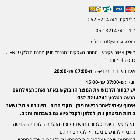
טל/פקס: 052-3214741
נייד : 052-3214741
efishitrit@gmail.com
האילן 4 אור עקיבא - מתחם העסקים ''מבנה'' חניון תחנת הדלק TEN10.
כניסה 4. קומה 1
שעות עבודה ימים א-ה:
מ-07:00 עד-20:00
יום- ו:
מ-07:00 עד-15:00
יש לבחור ולרכוש את המוצר המבוקש באתר ואחכ רצוי לתאם
הגעה בטלפון 052-3214741
איסוף עצמי לאחר רכישה ניתן - מקרי חרום - משטרה צ.ה.ל ושאר
כוחות הביטחון ניתן לטלפן ולקבל סיוע גם בשבתות וחגים.
נא להגיע בתיאום טלפוני מראש בתקופת המלחמה ולאחריה הכניסה
מוגבלת למורשים בלבד ואו למקרים חריגים
קניינים אנשי רכש צהל וכוחות הביטחון על כל אגפי משרד הביטחון