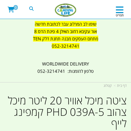
0
תפריט
שימו לב המרלוג עבר לכתובת חדשה
אור עקיבא רחוב האילן 4 פינת הדס 8
מתחם העסקים מבנה תחנת דלק TEN
052-3214741
WORLDWIDE DELIVERY
טלפון להזמנות: 052-3214741
דף בית
קטלוג
ציטה מיכל אוויר 20 ליטר מיכל
צהוב PHD 039A-5 קמפינג
לייף