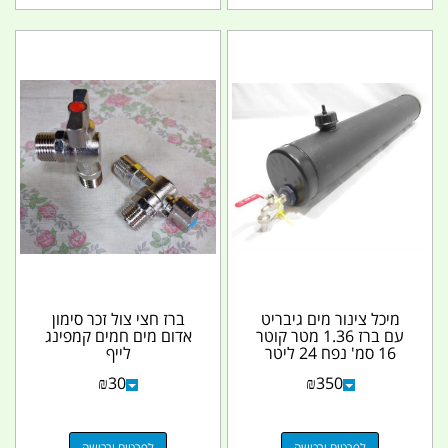
מיכל צינור מים גיבריט
ברז חצי צול זכר סימון
עם ברז 1.36 מטר קוטר
אדום מים חמים קמפינג
16 סמ' נפח 24 ליטר
לייף
Giberit לג'יפים...
₪
30
₪
350
לפרטים ורכישה
לפרטים ורכישה