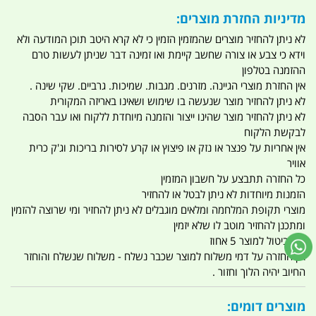
מדיניות החזרת מוצרים:
לא ניתן להחזיר מוצרים שהמזמין הזמין כי לא קרא היטב תוכן המודעה ולא
וידא כי צבע או צורה שחשב קיימת ואו זמינה דבר שניתן לעשות טרם
ההזמנה בטלפון
אין החזרת מוצרי הגיינה. מזרנים. מגבות. שמיכות. גרביים. שקי שינה .
לא ניתן להחזיר מוצר שנעשה בו שימוש ושאינו באריזה המקורית
לא ניתן להחזיר מוצר שהינו ייצור והזמנה מיוחדת ללקוח ואו עבר הסבה
לבקשת הלקוח
אין אחריות על פנצר או נזק או פיצוץ או קרע לסירות בריכות וג'ק כרית
אוויר
כל החזרה תתבצע על חשבון המזמין
הזמנות מיוחדות לא ניתן לבטל או להחזיר
מוצרי תקופת המלחמה ומלאים מוגבלים לא ניתן להחזיר ומי שרוצה להזמין
ומתכנן להחזיר מוטב לו שלא יזמין
דמי ביטול למוצר 5 אחוז
אין החזרה על דמי משלוח למוצר שכבר נשלח - משלוח שנשלח והוחזר
החיוב יהיה הלוך וחזור .
מוצרים דומים: