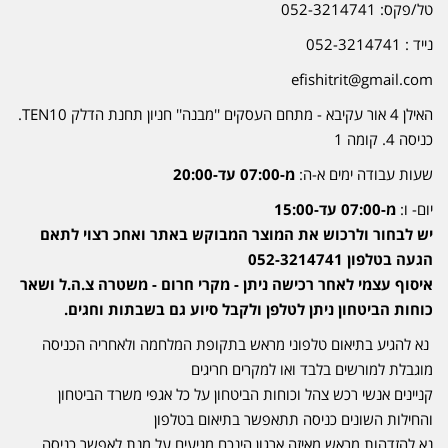
טל/פקס: 052-3214741
נייד : 052-3214741
efishitrit@gmail.com
האילן 4 אור עקיבא - מתחם העסקים ''מבנה'' חניון תחנת הדלק TEN10.
כניסה 4. קומה 1
שעות עבודה ימים א-ה:
מ-07:00 עד-20:00
יום- ו:
מ-07:00 עד-15:00
יש לבחור ולרכוש את המוצר המבוקש באתר ואחכ רצוי לתאם
הגעה בטלפון 052-3214741
איסוף עצמי לאחר רכישה ניתן - מקרי חרום - משטרה צ.ה.ל ושאר
כוחות הביטחון ניתן לטלפן ולקבל סיוע גם בשבתות וחגים.
נא להגיע בתיאום טלפוני מראש בתקופת המלחמה ולאחריה הכניסה
מוגבלת למורשים בלבד ואו למקרים חריגים
קניינים אנשי רכש צהל וכוחות הביטחון על כל אגפי משרד הביטחון
והחילות השונים כניסה תתאפשר בתיאום בטלפון
נא להזדהות מראש מאיזה ארגון הינכם מגיעים על מנת לאפשר כניסה