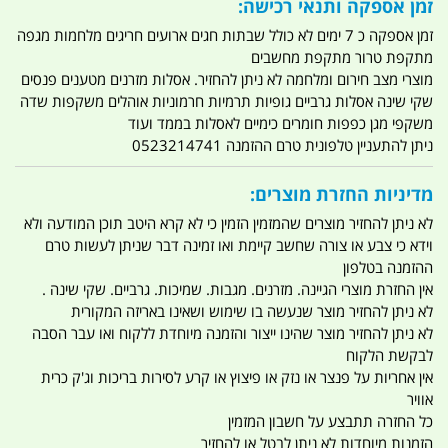
זמן אספקה ותנאי רכישה:
זמן אספקה כ 7 ימים לא כולל שבתות חגים ארועים חריגים מלחמות מגפה
מתקפת טרור מתקפת מחשבים
מוצרי מצב חירום ומלחמה לא ניתן להחזיר. אסלות מזרנים מטענים פנסים
שקי שינה אסלות גרביים גופיות תרמיות חרמוניות אוהלים משקפות שדה
משקפי מגן כפפות חומרים כימיים לאסלות בממד ועוד
ניתן להתעניין טלפונית טרם ההזמנה 0523214741
מדיניות החזרת מוצרים:
לא ניתן להחזיר מוצרים שהמזמין הזמין כי לא קרא היטב תוכן המודעה ולא
וידא כי צבע או צורה שחשב קיימת ואו זמינה דבר שניתן לעשות טרם
ההזמנה בטלפון
אין החזרת מוצרי הגיינה. מזרנים. מגבות. שמיכות. גרביים. שקי שינה .
לא ניתן להחזיר מוצר שנעשה בו שימוש ושאינו באריזה המקורית
לא ניתן להחזיר מוצר שהינו ייצור והזמנה מיוחדת ללקוח ואו עבר הסבה
לבקשת הלקוח
אין אחריות על פנצר או נזק או פיצוץ או קרע לסירות בריכות וג'ק כרית
אוויר
כל החזרה תתבצע על חשבון המזמין
הזמנות מיוחדות לא ניתן לבטל או להחזיר