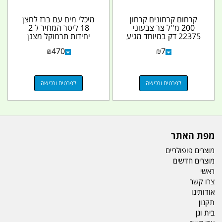
קרחום קרחונים קרחון
מיכלי מים עם ברז לחצן
200 מ''ל צר צבעוני
18 ליטר המחיר ל 2
22375 דק במיוחד מגיע
יחידות תרמוקל מצנן
בצבעים בורדו תכלת...
ושומר מים קרים צבע...
₪
470
₪
7
לפרטים ורכישה
לפרטים ורכישה
מפת האתר
מוצרים פופולריים
מוצרים חדשים
ראשי
צרו קשר
אודותינו
תקנון
בית וגן