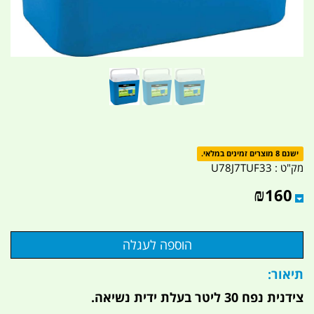
ישנם 8 מוצרים זמינים במלאי.
מק"ט :
U78J7TUF33
₪
160
תיאור:
צידנית נפח 30
ל
יטר בעלת ידית נשיאה.