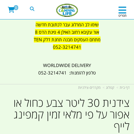
0
תפריט
שימו לב המרלוג עבר לכתובת חדשה
אור עקיבא רחוב האילן 4 פינת הדס 8
מתחם העסקים מבנה תחנת דלק TEN
052-3214741
WORLDWIDE DELIVERY
טלפון להזמנות: 052-3214741
דף בית
קטלוג
מקררים-צידניות
צידנית 30 ליטר צבע כחול או
אפור על פי מלאי זמין קמפינג
לייף