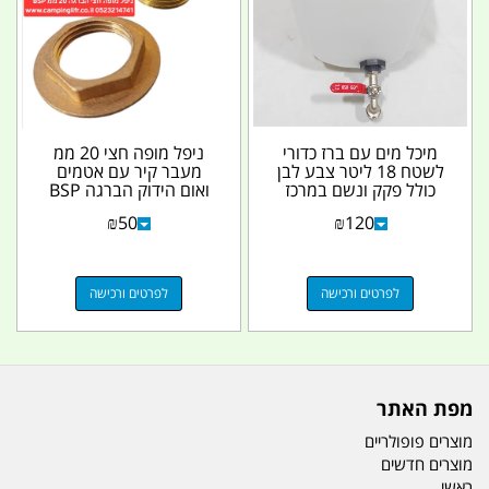
מיכל מים עם ברז כדורי
ניפל מופה חצי 20 ממ
לשטח 18 ליטר צבע לבן
מעבר קיר עם אטמים
כולל פקק ונשם במרכז
ואום הידוק הברגה BSP
קמפינג לייף
קמפינג לייף
₪
50
₪
120
לפרטים ורכישה
לפרטים ורכישה
מפת האתר
מוצרים פופולריים
מוצרים חדשים
ראשי