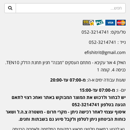
טל/פקס: 052-3214741
נייד : 052-3214741
efishitrit@gmail.com
האילן 4 אור עקיבא - מתחם העסקים ''מבנה'' חניון תחנת הדלק TEN10.
כניסה 4. קומה 1
שעות עבודה ימים א-ה:
מ-07:00 עד-20:00
יום- ו:
מ-07:00 עד-15:00
יש לבחור ולרכוש את המוצר המבוקש באתר ואחכ רצוי לתאם
הגעה בטלפון 052-3214741
איסוף עצמי לאחר רכישה ניתן - מקרי חרום - משטרה צ.ה.ל ושאר
כוחות הביטחון ניתן לטלפן ולקבל סיוע גם בשבתות וחגים.
נא להגיע בתיאום טלפוני מראש בתקופת המלחמה ולאחריה הכניסה