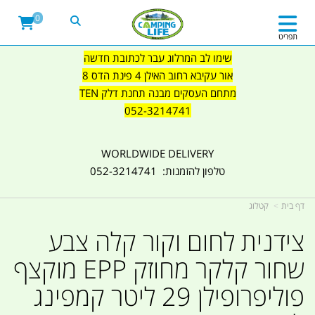
0
תפריט
שימו לב המרלוג עבר לכתובת חדשה
אור עקיבא רחוב האילן 4 פינת הדס 8
מתחם העסקים מבנה תחנת דלק TEN
052-3214741
WORLDWIDE DELIVERY
טלפון להזמנות: 052-3214741
דף בית
קטלוג
צידנית לחום וקור קלה צבע
שחור קלקר מחוזק EPP מוקצף
פוליפרופילן 29 ליטר קמפינג