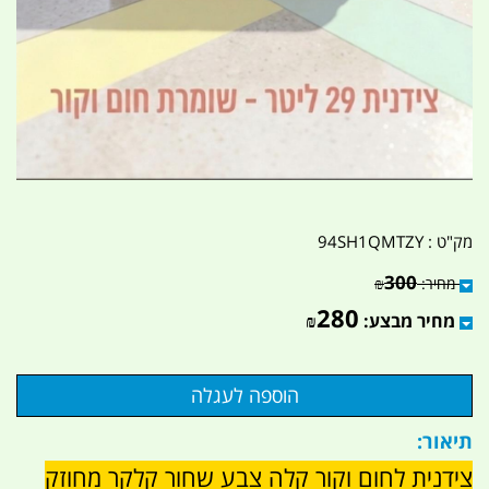
מק"ט :
94SH1QMTZY
300
מחיר:
₪
280
מחיר מבצע:
₪
תיאור:
צידנית לחום וקור קלה צבע שחור קלקר מחוזק