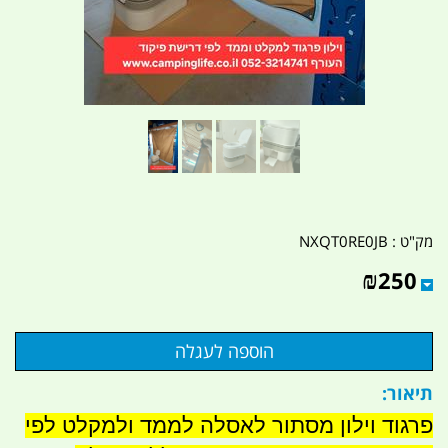
מק"ט :
NXQT0RE0JB
₪
250
תיאור:
פרגוד וילון מסתור לאסלה לממד ולמקלט לפי