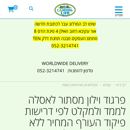
0
תפריט
שימו לב המרלוג עבר לכתובת חדשה
אור עקיבא רחוב האילן 4 פינת הדס 8
מתחם העסקים מבנה תחנת דלק TEN
052-3214741
WORLDWIDE DELIVERY
טלפון להזמנות: 052-3214741
דף בית
קטלוג
מקלחונים ושירותים בשטח
פרגוד וילון מסתור לאסלה
לממד ולמקלט לפי דרישות
פיקוד העורף המחיר ללא