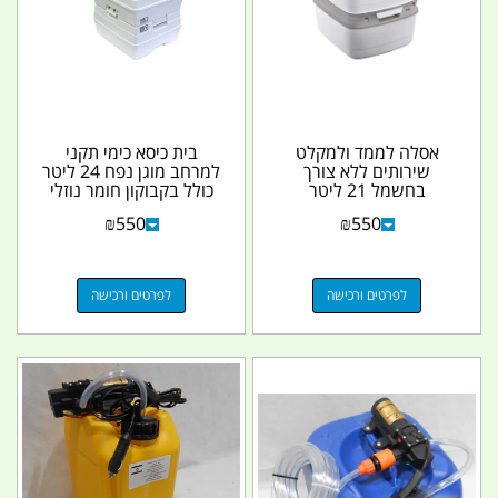
אסלה לממד ולמקלט
בית כיסא כימי תקני
שירותים ללא צורך
למרחב מוגן נפח 24 ליטר
בחשמל 21 ליטר
כולל בקבוקון חומר נוזלי
THETFORD כולל
קמפינג לייף
₪
550
₪
550
אינדיקטור מצב...
לפרטים ורכישה
לפרטים ורכישה