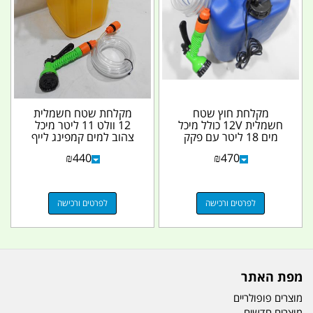
מקלחת חוץ שטח
מקלחת שטח חשמלית
חשמלית 12V כולל מיכל
12 וולט 11 ליטר מיכל
מים 18 ליטר עם פקק
צהוב למים קמפינג לייף
חכם להוצאת והכנסת
₪
440
₪
470
אוויר
לפרטים ורכישה
לפרטים ורכישה
מפת האתר
מוצרים פופולריים
מוצרים חדשים