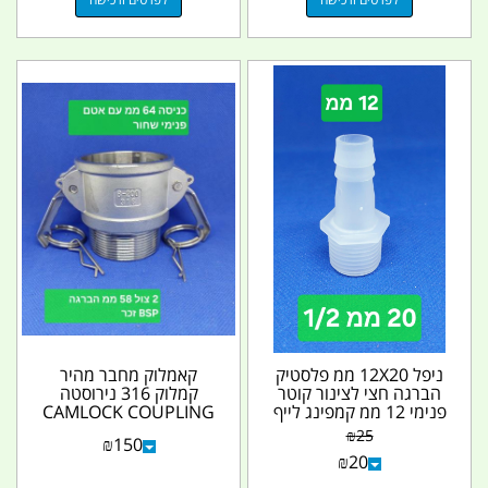
ניפל 12X20 ממ פלסטיק
קאמלוק מחבר מהיר
הברגה חצי לצינור קוטר
קמלוק 316 נירוסטה
פנימי 12 ממ קמפינג לייף
CAMLOCK COUPLING
דגם 200 B זכר קמפינג
₪
25
₪
150
לייף
₪
20