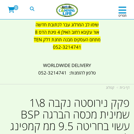
0
תפריט
שימו לב המרלוג עבר לכתובת חדשה
אור עקיבא רחוב האילן 4 פינת הדס 8
מתחם העסקים מבנה תחנת דלק TEN
052-3214741
WORLDWIDE DELIVERY
טלפון להזמנות: 052-3214741
דף בית
קטלוג
פקק נירוסטה נקבה 8\1
שמינית מכסה הברגה BSP
עשוי בחריטה 9.5 ממ קמפינג