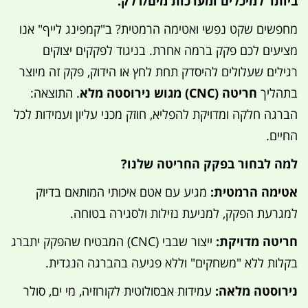
ביותר למיכלים ומערכות מים/דלק.
מחפשים שקט נפשי ואטימה הרמטית? ב"קמפינג לייף" אנו
מציעים לכם פקק ברמה אחרת. בניגוד לפקקים יצוקים
רגילים שעלולים להיסדק תחת לחץ או הידוק, פקק זה מיוצר
בתהליך
חריטה (CNC) מגוש נירוסטה מלא
. התוצאה:
הברגה חלקה ומדויקת להפליא, חוזק מכני עליון ועמידות לכל
החיים.
למה לבחור בפקק החריטה שלנו?
אטימה הרמטית:
מגיע עם אטם איכותי המותאם בדיוק
למגרעת הפקק, למניעת נזילות ולסגירה בטוחה.
חריטה מדויקת:
ייצור שבבי (CNC) המבטיח שהפקק יתברג
בקלות ללא "משחקים" וללא פגיעה בהברגה הנגדית.
נירוסטה מלאה:
עמידות אבסולוטית לקורוזיה, מי ים, סולר