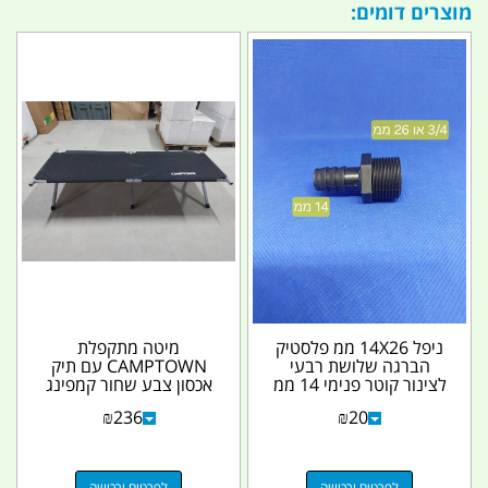
מוצרים דומים:
ניפל 14X26 ממ פלסטיק
מיטה מתקפלת
הברגה שלושת רבעי
CAMPTOWN עם תיק
לצינור קוטר פנימי 14 ממ
אכסון צבע שחור קמפינג
קמפינג לייף
לייף
₪
236
₪
20
לפרטים ורכישה
לפרטים ורכישה