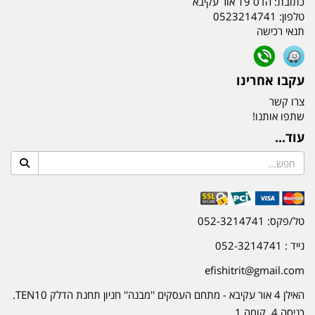
כתובת:
הדס 19 אור עקיבא
טלפון:
0523214741
תנאי רכישה
עקבו אחרינו
צרו קשר
שתפו אותנו!
עוד...
טל/פקס: 052-3214741
נייד : 052-3214741
efishitrit@gmail.com
האילן 4 אור עקיבא - מתחם העסקים ''מבנה'' חניון תחנת הדלק TEN10.
כניסה 4. קומה 1