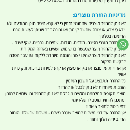
ניתן להתעניין טלפונית טרם ההזמנה 0523214741
מדיניות החזרת מוצרים:
לא ניתן להחזיר מוצרים שהמזמין הזמין כי לא קרא היטב תוכן המודעה ולא
וידא כי צבע או צורה שחשב קיימת ואו זמינה דבר שניתן לעשות טרם
ההזמנה בטלפון
אין החזרת מוצרי הגיינה. מזרנים. מגבות. שמיכות. גרביים. שקי שינה .
לא ניתן להחזיר מוצר שנעשה בו שימוש ושאינו באריזה המקורית
לא ניתן להחזיר מוצר שהינו ייצור והזמנה מיוחדת ללקוח ואו עבר הסבה
לבקשת הלקוח
אין אחריות על פנצר או נזק או פיצוץ או קרע לסירות בריכות וג'ק כרית
אוויר
כל החזרה תתבצע על חשבון המזמין
הזמנות מיוחדות לא ניתן לבטל או להחזיר
מוצרי תקופת המלחמה ומלאים מוגבלים לא ניתן להחזיר ומי שרוצה להזמין
ומתכנן להחזיר מוטב לו שלא יזמין
דמי ביטול למוצר 5 אחוז
אין החזרה על דמי משלוח למוצר שכבר נשלח - משלוח שנשלח והוחזר
החיוב יהיה הלוך וחזור .