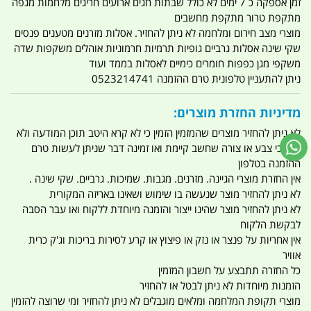
זמן אספקה כ 7 ימים לא כולל שבתות חגים ארועים חריגים מלחמות מגפה
מתקפת טרור מתקפת מחשבים
מוצרי מצב חירום ומלחמה לא ניתן להחזיר. אסלות מזרנים מטענים פנסים
שקי שינה אסלות גרביים גופיות תרמיות חרמוניות אוהלים משקפות שדה
משקפי מגן כפפות חומרים כימיים לאסלות בממד ועוד
ניתן להתעניין טלפונית טרם ההזמנה 0523214741
מדיניות החזרת מוצרים:
לא ניתן להחזיר מוצרים שהמזמין הזמין כי לא קרא היטב תוכן המודעה ולא
וידא כי צבע או צורה שחשב קיימת ואו זמינה דבר שניתן לעשות טרם
ההזמנה בטלפון
אין החזרת מוצרי הגיינה. מזרנים. מגבות. שמיכות. גרביים. שקי שינה .
לא ניתן להחזיר מוצר שנעשה בו שימוש ושאינו באריזה המקורית
לא ניתן להחזיר מוצר שהינו ייצור והזמנה מיוחדת ללקוח ואו עבר הסבה
לבקשת הלקוח
אין אחריות על פנצר או נזק או פיצוץ או קרע לסירות בריכות וג'ק כרית
אוויר
כל החזרה תתבצע על חשבון המזמין
הזמנות מיוחדות לא ניתן לבטל או להחזיר
מוצרי תקופת המלחמה ומלאים מוגבלים לא ניתן להחזיר ומי שרוצה להזמין