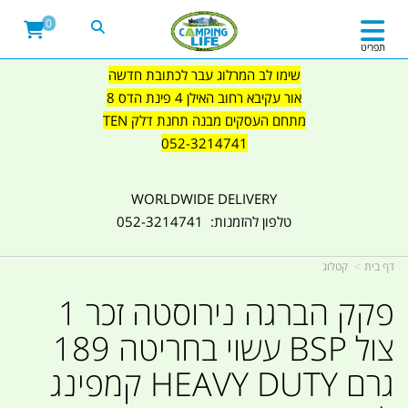
0
תפריט
שימו לב המרלוג עבר לכתובת חדשה
אור עקיבא רחוב האילן 4 פינת הדס 8
מתחם העסקים מבנה תחנת דלק TEN
052-3214741
WORLDWIDE DELIVERY
טלפון להזמנות: 052-3214741
דף בית
קטלוג
פקק הברגה נירוסטה זכר 1
צול BSP עשוי בחריטה 189
גרם HEAVY DUTY קמפינג