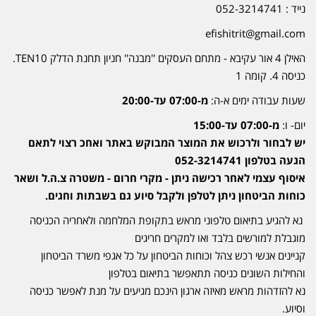
נייד : 052-3214741
efishitrit@gmail.com
האילן 4 אור עקיבא - מתחם העסקים ''מבנה'' חניון תחנת הדלק TEN10.
כניסה 4. קומה 1
שעות עבודה ימים א-ה:
מ-07:00 עד-20:00
יום- ו:
מ-07:00 עד-15:00
יש לבחור ולרכוש את המוצר המבוקש באתר ואחכ רצוי לתאם
הגעה בטלפון 052-3214741
איסוף עצמי לאחר רכישה ניתן - מקרי חרום - משטרה צ.ה.ל ושאר
כוחות הביטחון ניתן לטלפן ולקבל סיוע גם בשבתות וחגים.
נא להגיע בתיאום טלפוני מראש בתקופת המלחמה ולאחריה הכניסה
מוגבלת למורשים בלבד ואו למקרים חריגים
קניינים אנשי רכש צהל וכוחות הביטחון על כל אגפי משרד הביטחון
והחילות השונים כניסה תתאפשר בתיאום בטלפון
נא להזדהות מראש מאיזה ארגון הינכם מגיעים על מנת לאפשר כניסה
וסיוע.