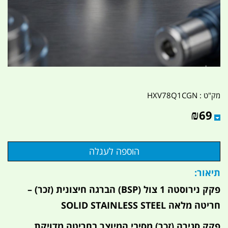
מק"ט :
HXV78Q1CGN
₪
69
תיאור:
פקק נירוסטה 1 צול (BSP) הברגה חיצונית (זכר) –
חריטה מלאה SOLID STAINLESS STEEL
פקק סגירה (זכר) מסיבי המיוצר בחריטה מדויקת