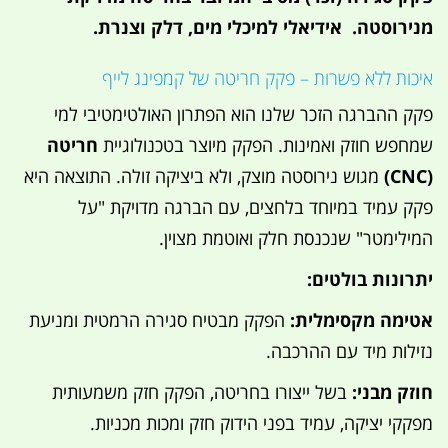
מנירוסטה. אידיאלי למיכלי מים, דלק וצנרת.
איכות ללא פשרות – פקק חריטה של קמפינג לייף
פקק ההברגה הזכר שלנו הוא הפתרון האולטימטיבי למי
שמחפש חוזק ואמינות. הפקק מיוצר בטכנולוגיית
חריטה
(CNC)
מגוש נירוסטה מוצק, ולא ביציקה זולה. התוצאה היא
פקק עמיד במיוחד בלחצים, עם הברגה מדויקת "על
המילימטר" שנכנסת חלק ואוטמת מצוין.
יתרונות בולטים:
אטימה מקסימלית:
הפקק מבטיח סגירה הרמטית ומניעת
נזילות מיד עם ההרכבה.
חוזק מבני:
בשל ייצורו בחריטה, הפקק חזק משמעותית
מפקקי יציקה, עמיד בפני הידוק חזק ומכות מכניות.