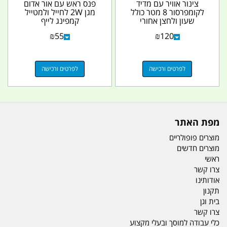
צינור אוויר עם מדיד
פנס ראש עם אור אדום
לקומפרסור 8 מטר כולל
מגן 2W לחייל ולמטייל
שעון ולחצן אחורי
קמפינג לייף
להפחתת לחץ האוויר...
₪
55
₪
120
לפרטים ורכישה
לפרטים ורכישה
מפת האתר
מוצרים פופולריים
מוצרים חדשים
ראשי
צרו קשר
אודותינו
תקנון
בית וגן
צרו קשר
כלי עבודה למוסך ובעלי מקצוע