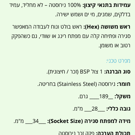
עמידות בתנאי קיצון:
100% נירוסטה – לא מחליד, עמיד
בדלקים, שמנים, מי ים ושמש ישירה.
ראש משושה (Hex):
ראש בולט ונוח לעבודה המאפשר
סגירה ופתיחה קלה עם מפתח רינג או שוודי, גם כשהפקק
רטוב או משומן.
מפרט טכני:
סוג הברגה:
1 צול BSP (זכר / חיצונית).
חומר:
נירוסטה (Stainless Steel) בחריטה.
משקל:
__189____ גרם.
גובה כללי:
___28___ מ"מ.
מידה למפתח סגירה (Socket Size):
___34___ מ"מ.
תכולת הערכה:
פקק זכר נירוסטה