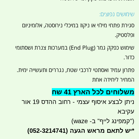
שימושים נפוצים:
סגירת פתחי מילוי או ניקוז במיכלי נירוסטה, אלומיניום
ופלסטיק.
שימוש כפקק גמר (End Plug) במערכות צנרת ושסתומי
כדור.
פתרון עמיד ואסתטי לרכבי שטח, נגררים ותעשייה ימית.
המחיר ליחידה אחת
משלוחים לכל הארץ 41 שח
ניתן לבצע איסוף עצמי - רחוב ההדס 19 אור
עקיבא
("קמפינג לייף" ב- waze)
*
יש לתאם מראש הגעה
(052-3214741)