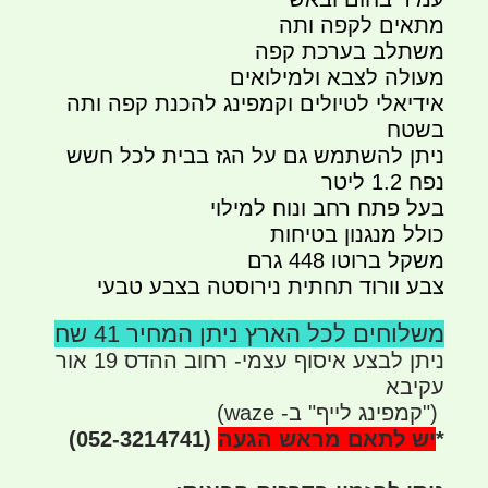
מתאים לקפה ותה
משתלב בערכת קפה
מעולה לצבא ולמילואים
אידיאלי לטיולים וקמפינג להכנת קפה ותה
בשטח
ניתן להשתמש גם על הגז בבית לכל חשש
נפח 1.2 ליטר
בעל פתח רחב ונוח למילוי
כולל מנגנון בטיחות
משקל ברוטו 448 גרם
צבע וורוד תחתית נירוסטה בצבע טבעי
משלוחים לכל הארץ ניתן המחיר 41 שח
ניתן לבצע איסוף עצמי- רחוב ההדס 19 אור
עקיבא
")
קמפינג לייף" ב- waze)
*
יש לתאם מראש הגעה
(052-3214741)