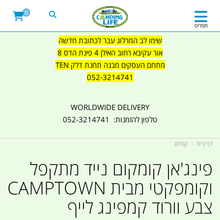
0
תפריט
שימו לב המרלוג עבר לכתובת חדשה
אור עקיבא רחוב האילן 4 פינת הדס 8
מתחם העסקים מבנה תחנת דלק TEN
052-3214741
WORLDWIDE DELIVERY
טלפון להזמנות: 052-3214741
דף בית
קטלוג
פינג'אן קומקום נייד מתקפל
וקומפקטי מבית CAMPTOWN
צבע וורוד קמפינג לייף