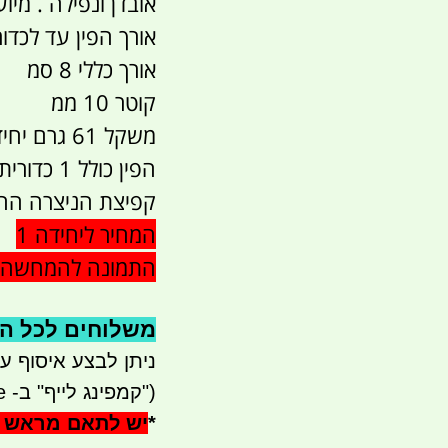
אובדן ונפילה . מיועד
אורך הפין עד לכדוריות 70 ממ - 7 סמ 
אורך כללי 8 סמ
קוטר 10 ממ
משקל 61 גרם יחידה
הפין כולל
קפיצת הניצרה החוצ
המחיר ליחידה 1
התמונה להמחשה -
משלוחים לכל הארץ 
ניתן לבצע איסוף עצמי - 
("קמפינג לייף" ב- waze)
*
יש לתאם מראש 