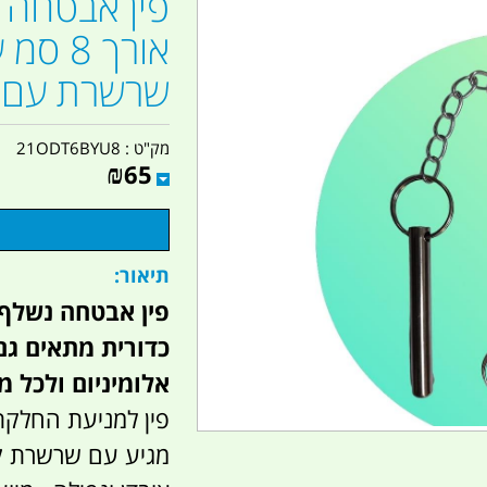
שרשרת עם ט
מק"ט :
21ODT6BYU8
₪
65
תיאור:
כדורית מתאים ג
אלומיניום ולכל 
פין למניעת החלקת
מגיע עם שרשרת קש