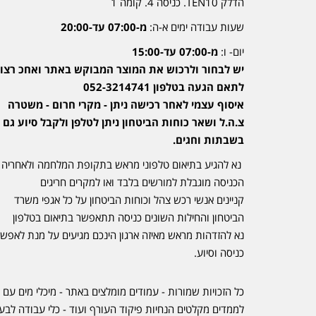
הדלק TEN10. כניסה 4. קומה 1
שעות עבודה ימים א-ה:
מ-07:00 עד-20:00
יום- ו:
מ-07:00 עד-15:00
יש לבחור ולרכוש את המוצר המבוקש באתר ואחכ רצוי
לתאם הגעה בטלפון 052-3214741
איסוף עצמי לאחר רכישה ניתן - מקרי חרום - משטרה
צ.ה.ל ושאר כוחות הביטחון ניתן לטלפן ולקבל סיוע גם
בשבתות וחגים.
נא להגיע בתיאום טלפוני מראש בתקופת המלחמה ולאחריה
הכניסה מוגבלת למורשים בלבד ואו למקרים חריגים
קניינים אנשי רכש צהל וכוחות הביטחון על כל אגפי משרד
הביטחון והחילות השונים כניסה תתאפשר בתיאום בטלפון
נא להזדהות מראש מאיזה ארגון הינכם מגיעים על מנת לאפש
כניסה וסיוע.
כל הזכויות שמורות - עמודים מומלצים באתר - מיכלי מים עם 
לממדים מקלטים הנחיות פיקוד העורף ועוד - כלי עבודה לבע