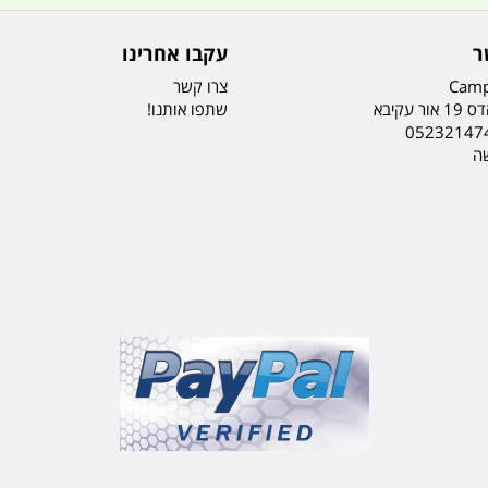
ר
עקבו אחרינו
Camp
צרו קשר
ר עקיבא
שתפו אותנו!
05232147
שה