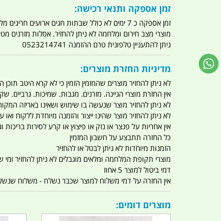
זמן אספקה ותנאי רכישה:
זמן אספקה כ 7 ימים לא כולל שבתות חגים ארועים חריגים מלחמות מגפה מתקפת טרור מתקפת מחשבים
מוצרי מצב חירום ומלחמה לא ניתן להחזיר. אסלות מזרנים מ
ניתן להתעניין טלפונית טרם ההזמנה 0523214741
מדיניות החזרת מוצרים:
לא ניתן להחזיר מוצרים שהמזמין הזמין כי לא קרא היטב תוכן
אין החזרת מוצרי הגיינה. מזרנים. מגבות. שמיכות. גרביים. שקי
לא ניתן להחזיר מוצר שנעשה בו שימוש ושאינו באריזה המקור
לא ניתן להחזיר מוצר שהינו ייצור והזמנה מיוחדת ללקוח וא
אין אחריות על פנצר או נזק או פיצוץ או קרע לסירות בריכות וג'
כל החזרה תתבצע על חשבון המזמין
הזמנות מיוחדות לא ניתן לבטל או להחזיר
מוצרי תקופת המלחמה ומלאים מוגבלים לא ניתן להחזיר ומי שרו
דמי ביטול למוצר 5 אחוז
אין החזרה על דמי משלוח למוצר שכבר נשלח - משלוח שנשלח ו
מוצרים דומים: