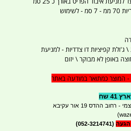
 למניעת איבוד הפריט באורך כ 25 סמ
- לשימוש
 1 כדורית \ ג'ולת קפיציות דו צדדיות - למניעת
ה באופן לא מבוקר \ יזום
 המוצר כמתואר במודעה באתר
41 שח
רחוב ההדס 19 אור עקיבא
הגעה
(052-3214741)