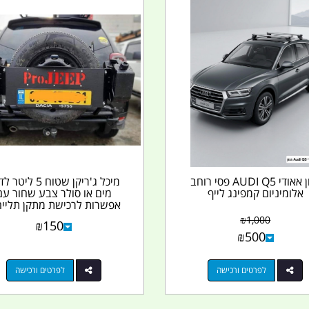
גגון אאודי AUDI Q5 פסי רוחב
מיכל ג'ריקן שטוח 5 לי
אלומיניום קמפינג לייף
מים או סולר צבע שחור עם
אפשרות לרכישת מתקן תלייה.
₪
1,000
₪
150
₪
500
לפרטים ורכישה
לפרטים ורכישה