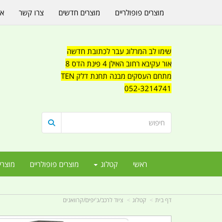
מוצרים פופולריים
מוצרים חדשים
צרו קשר
או
שימו לב המרלוג עבר לכתובת חדשה
אור עקיבא רחוב האילן 4 פינת הדס 8
מתחם העסקים מבנה תחנת דלק TEN
052-3214741
ראשי
קטלוג
מוצרים פופולריים
מוצרי
דף בית
קטלוג
ציוד לרכב/ג'יפים/קרוואנים