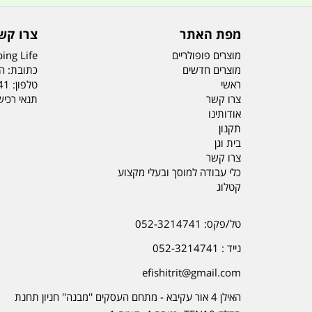
מפת האתר
צרו קש
מוצרים פופולריים
ing Life
מוצרים חדשים
כתובת: הדס 19 או
ראשי
טלפון:
41
צרו קשר
תנאי רכי
אודותינו
תקנון
בית וגן
צרו קשר
כלי עבודה למוסך ובעלי מקצוע
קטלוג
טל/פקס: 052-3214741
נייד : 052-3214741
efishitrit@gmail.com
האילן 4 אור עקיבא - מתחם העסקים ''מבנה'' חניון תחנת