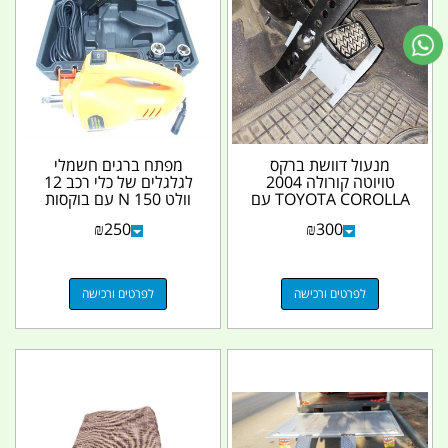
מנעול דוושת ברקס
מפתח ברגים חשמלי
טויוטה קורולה 2004
לגלגלים של כלי רכב 12
TOYOTA COROLLA עם
וולט 150 N עם בוקסות
מנעול פין משוריין 12
17 19 21 23 עם
₪
250
₪
300
ממ...
תאורה...
לפרטים ורכישה
לפרטים ורכישה