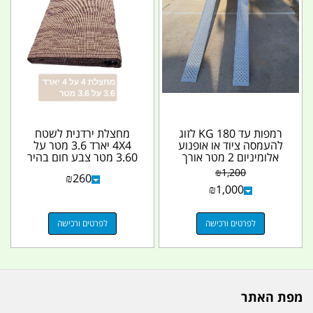
רמפות עד 180 KG לזוג
מחצלת ירדנית לשטח
להעמסה ציוד או אופנוע
4X4 יארד 3.6 מטר על
אלומיניום 2 מטר אורך
3.60 מטר צבע חום בהיר
קמפינג לייף
קמפינג לייף
₪
1,200
₪
260
₪
1,000
לפרטים ורכישה
לפרטים ורכישה
מפת האתר