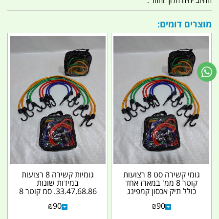
החיוב יהיה הלוך וחזור .
מוצרים דומים:
גומי קשירה סט 8 רצועות
גומיות קשירה 8 רצועות
קוטר 8 ממ' במארז אחד
במידות שונות
כולל תיק אכסון קמפינג
33.47.68.86. סמ קוטר 8
לייף
ממ במארז אחד בתיק יד...
₪
90
₪
90