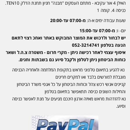
האילן 4 אור עקיבא - מתחם העסקים ''מבנה'' חניון תחנת הדלק TEN10.
כניסה 4. קומה 1
שעות עבודה ימים א-ה:
מ-07:00 עד-20:00
יום- ו:
מ-07:00 עד-15:00
יש לבחור ולרכוש את המוצר המבוקש באתר ואחכ רצוי לתאם
הגעה בטלפון 052-3214741
איסוף עצמי לאחר רכישה ניתן - מקרי חרום - משטרה צ.ה.ל ושאר
כוחות הביטחון ניתן לטלפן ולקבל סיוע גם בשבתות וחגים.
נא להגיע בתיאום טלפוני מראש בתקופת המלחמה ולאחריה הכניסה
מוגבלת למורשים בלבד ואו למקרים חריגים
קניינים אנשי רכש צהל וכוחות הביטחון על כל אגפי משרד הביטחון
והחילות השונים כניסה תתאפשר בתיאום בטלפון
נא להזדהות מראש מאיזה ארגון הינכם מגיעים על מנת לאפשר כניסה
וסיוע.