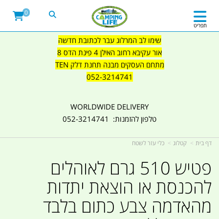
0
תפריט
שימו לב המרלוג עבר לכתובת חדשה
אור עקיבא רחוב האילן 4 פינת הדס 8
מתחם העסקים מבנה תחנת דלק TEN
052-3214741
WORLDWIDE DELIVERY
טלפון להזמנות: 052-3214741
דף בית
קטלוג
כלי עזר לשטח
פטיש 510 גרם לאוהלים
להכנסת או הוצאת יתדות
מהאדמה צבע כתום בלבד