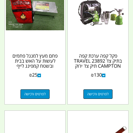
פקל קפה ערכת קפה
פחם מעץ למנגל פחמים
בתיק צד TRAVEL 23892
לעשות על האש בבית
CAMPTON תיק צד ירוק
ובשטח קמפינג לייף
קמפינג לייף
₪
25
₪
130
לפרטים ורכישה
לפרטים ורכישה