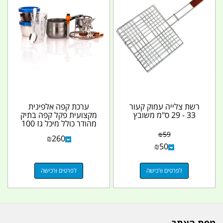
רשת צלייה עמוק קעור
ערכת קפה אלפינית
33 - 29 ס"מ משובץ
מקצועית פקל קפה בתיק
מהודר כולל מיכל גז 100
גרם קמפינג לייף
₪
59
₪
260
₪
50
לפרטים ורכישה
לפרטים ורכישה