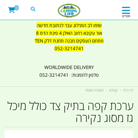
0
תפריט
שימו לב המרלוג עבר לכתובת חדשה
אור עקיבא רחוב האילן 4 פינת הדס 8
מתחם העסקים מבנה תחנת דלק TEN
052-3214741
WORLDWIDE DELIVERY
טלפון להזמנות: 052-3214741
דף בית
קטלוג
מטבח בשטח
ערכת קפה בתיק צד כולל מיכל
גז מסוג נקירה