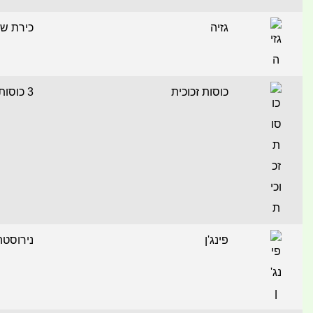
גזיה
כירת שד
כוסות זכוכית
3 כוסות בשרוול
פינג'ן
נירוסטה