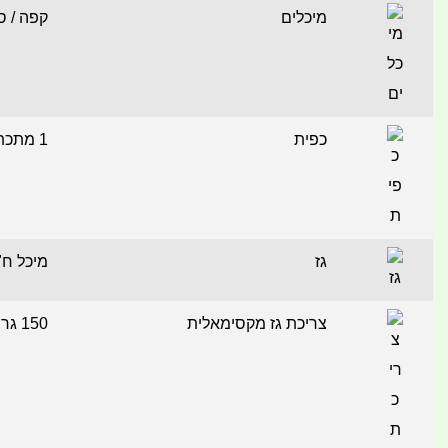
מיכלים
קפה / ס
כפית
1 מתכת
גז
מיכל ח"פ 190
צריכת גז מקסימאלית
150 גרם לשעה