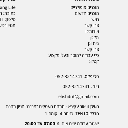
מוצרים פופולריים
ing Life
מוצרים חדשים
כתובת: הדס 19 או
ראשי
טלפון:
41
צרו קשר
תנאי רכי
אודותינו
תקנון
בית וגן
צרו קשר
כלי עבודה למוסך ובעלי מקצוע
קטלוג
טל/פקס: 052-3214741
נייד : 052-3214741
efishitrit@gmail.com
האילן 4 אור עקיבא - מתחם העסקים ''מבנה'' חניון תחנת
הדלק TEN10. כניסה 4. קומה 1
שעות עבודה ימים א-ה:
מ-07:00 עד-20:00