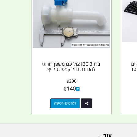
ים
ברז IBC 3 צול עם משפך זוויתי
להכוונת נוזל קמפינג לייף
₪
200
₪
140
לפרטים ורכישה
עוד...