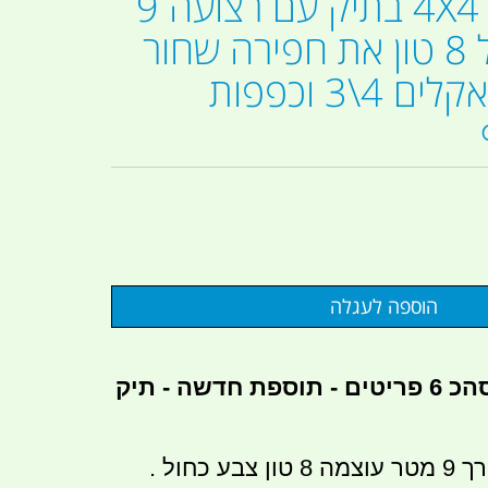
ערכת חילוץ 4X4 בתיק עם רצועה 9
מ' צבע כחול 8 טון את חפירה שחור
מתקפלת שאקלים 4\3 וכפפות
הערכה מכילה: סהכ 6 פריטים - תוספת חדשה - תיק