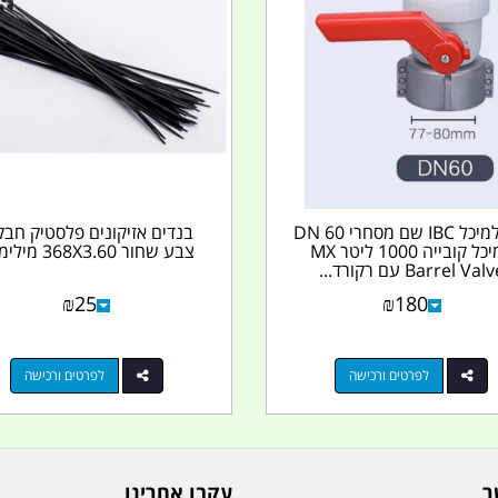
ברז למיכל IBC שם מסחרי DN 60
בנדים אזיקונים פלסטיק חבק
למיכל קובייה 1000 ליטר MX
צבע שחור 368X3.60 מילימטר
Barrel Val עם רקורד...
₪
25
₪
180
לפרטים ורכישה
לפרטים ורכישה
ר
עקבו אחרינו