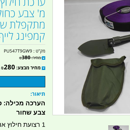
קמפינג לייף
מק"ט :
PU547T9GW9
380
מחיר:
₪
280
מחיר מבצע:
₪
תיאור:
צבע שחור
1 רצועת חילוץ אורך 9 מטר עוצמה 8 טון צבע כחול .