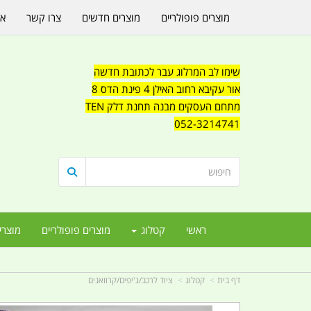
מוצרים פופולריים
מוצרים חדשים
צרו קשר
או
שימו לב המרלוג עבר לכתובת חדשה
אור עקיבא רחוב האילן 4 פינת הדס 8
מתחם העסקים מבנה תחנת דלק TEN
052-3214741
ראשי
קטלוג
מוצרים פופולריים
מוצרי
דף בית
קטלוג
ציוד לרכב/ג'יפים/קרוואנים