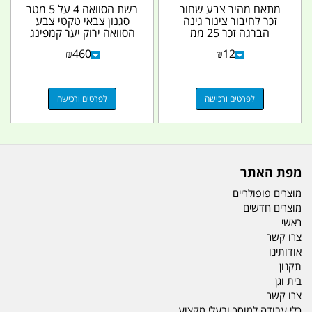
מתאם מהיר צבע שחור
רשת הסוואה 4 על 5 מטר
זכר לחיבור צינור גינה
סגנון צבאי טקטי צבע
הברגה זכר 25 ממ
הסוואה ירוק יער קמפינג
לייף
₪
460
₪
12
לפרטים ורכישה
לפרטים ורכישה
מפת האתר
מוצרים פופולריים
מוצרים חדשים
ראשי
צרו קשר
אודותינו
תקנון
בית וגן
צרו קשר
כלי עבודה למוסך ובעלי מקצוע