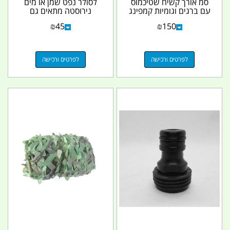
סמ אורך קשיח שטיכמוס
לסולר נפט שמן או מים
עם ברגים וגומיות קמפינג
נירוסטה מתאים גם
לייף
למשאבות סולר
₪
45
₪
150
חשמליות...
לפרטים ורכישה
לפרטים ורכישה