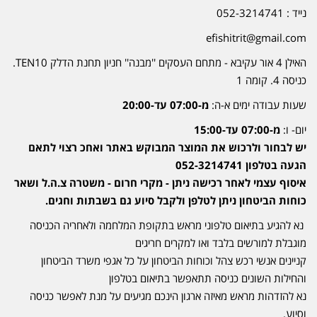
נייד : 052-3214741
efishitrit@gmail.com
האילן 4 אור עקיבא - מתחם העסקים ''מבנה'' חניון תחנת הדלק TEN10.
כניסה 4. קומה 1
שעות עבודה ימים א-ה:
מ-07:00 עד-20:00
יום- ו:
מ-07:00 עד-15:00
יש לבחור ולרכוש את המוצר המבוקש באתר ואחכ רצוי לתאם
הגעה בטלפון 052-3214741
איסוף עצמי לאחר רכישה ניתן - מקרי חרום - משטרה צ.ה.ל ושאר
כוחות הביטחון ניתן לטלפן ולקבל סיוע גם בשבתות וחגים.
נא להגיע בתיאום טלפוני מראש בתקופת המלחמה ולאחריה הכניסה
מוגבלת למורשים בלבד ואו למקרים חריגים
קניינים אנשי רכש צהל וכוחות הביטחון על כל אגפי משרד הביטחון
והחילות השונים כניסה תתאפשר בתיאום בטלפון
נא להזדהות מראש מאיזה ארגון הינכם מגיעים על מנת לאפשר כניסה
וסיוע.