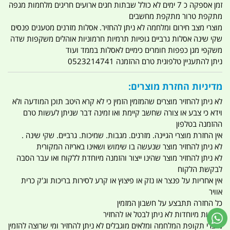
זמן אספקה כ 7 ימים לא כולל שבתות חגים ארועים חריגים מלחמות מגפה
מתקפת טרור מתקפת מחשבים
מוצרי מצב חירום ומלחמה לא ניתן להחזיר. אסלות מזרנים מטענים פנסים
שקי שינה אסלות גרביים גופיות תרמיות חרמוניות אוהלים משקפות שדה
משקפי מגן כפפות חומרים כימיים לאסלות בממד ועוד
ניתן להתעניין טלפונית טרם ההזמנה 0523214741
מדיניות החזרת מוצרים:
לא ניתן להחזיר מוצרים שהמזמין הזמין כי לא קרא היטב תוכן המודעה ולא
וידא כי צבע או צורה שחשב קיימת ואו זמינה דבר שניתן לעשות טרם
ההזמנה בטלפון
אין החזרת מוצרי הגיינה. מזרנים. מגבות. שמיכות. גרביים. שקי שינה .
לא ניתן להחזיר מוצר שנעשה בו שימוש ושאינו באריזה המקורית
לא ניתן להחזיר מוצר שהינו ייצור והזמנה מיוחדת ללקוח ואו עבר הסבה
לבקשת הלקוח
אין אחריות על פנצר או נזק או פיצוץ או קרע לסירות בריכות וג'ק כרית
אוויר
כל החזרה תתבצע על חשבון המזמין
הזמנות מיוחדות לא ניתן לבטל או להחזיר
מוצרי תקופת המלחמה ומלאים מוגבלים לא ניתן להחזיר ומי שרוצה להזמין