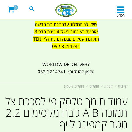
0
תפריט
שימו לב המרלוג עבר לכתובת חדשה
אור עקיבא רחוב האילן 4 פינת הדס 8
מתחם העסקים מבנה תחנת דלק TEN
052-3214741
WORLDWIDE DELIVERY
טלפון להזמנות: 052-3214741
דף בית
קטלוג
אוהלים
אוהלים ל-6(+)
עמוד תומך טלסקופי לסככת צל
תמונה A B גובה מקסימום 2.2
מטר קמפינג לייף