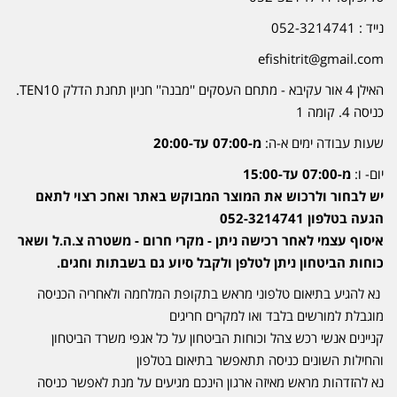
נייד : 052-3214741
efishitrit@gmail.com
האילן 4 אור עקיבא - מתחם העסקים ''מבנה'' חניון תחנת הדלק TEN10.
כניסה 4. קומה 1
שעות עבודה ימים א-ה:
מ-07:00 עד-20:00
יום- ו:
מ-07:00 עד-15:00
יש לבחור ולרכוש את המוצר המבוקש באתר ואחכ רצוי לתאם
הגעה בטלפון 052-3214741
איסוף עצמי לאחר רכישה ניתן - מקרי חרום - משטרה צ.ה.ל ושאר
כוחות הביטחון ניתן לטלפן ולקבל סיוע גם בשבתות וחגים.
נא להגיע בתיאום טלפוני מראש בתקופת המלחמה ולאחריה הכניסה
מוגבלת למורשים בלבד ואו למקרים חריגים
קניינים אנשי רכש צהל וכוחות הביטחון על כל אגפי משרד הביטחון
והחילות השונים כניסה תתאפשר בתיאום בטלפון
נא להזדהות מראש מאיזה ארגון הינכם מגיעים על מנת לאפשר כניסה