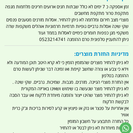
זמן אספקה כ 7 ימים לא כולל שבתות חגים ארועים חריגים מלחמות מגפה
מתקפת טרור מתקפת מחשבים
מוצרי מצב חירום ומלחמה לא ניתן להחזיר. אסלות מזרנים מטענים פנסים
שקי שינה אסלות גרביים גופיות תרמיות חרמוניות אוהלים משקפות שדה
משקפי מגן כפפות חומרים כימיים לאסלות בממד ועוד
ניתן להתעניין טלפונית טרם ההזמנה 0523214741
מדיניות החזרת מוצרים:
לא ניתן להחזיר מוצרים שהמזמין הזמין כי לא קרא היטב תוכן המודעה ולא
וידא כי צבע או צורה שחשב קיימת ואו זמינה דבר שניתן לעשות טרם
ההזמנה בטלפון
אין החזרת מוצרי הגיינה. מזרנים. מגבות. שמיכות. גרביים. שקי שינה .
לא ניתן להחזיר מוצר שנעשה בו שימוש ושאינו באריזה המקורית
לא ניתן להחזיר מוצר שהינו ייצור והזמנה מיוחדת ללקוח ואו עבר הסבה
לבקשת הלקוח
אין אחריות על פנצר או נזק או פיצוץ או קרע לסירות בריכות וג'ק כרית
אוויר
כל החזרה תתבצע על חשבון המזמין
הזמנות מיוחדות לא ניתן לבטל או להחזיר