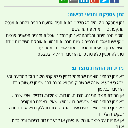
זמן אספקה ותנאי רכישה:
זמן אספקה כ 7 ימים לא כולל שבתות חגים ארועים חריגים מלחמות מגפה
מתקפת טרור מתקפת מחשבים
מוצרי מצב חירום ומלחמה לא ניתן להחזיר. אסלות מזרנים מטענים פנסים
שקי שינה אסלות גרביים גופיות תרמיות חרמוניות אוהלים משקפות שדה
משקפי מגן כפפות חומרים כימיים לאסלות בממד ועוד
ניתן להתעניין טלפונית טרם ההזמנה 0523214741
מדיניות החזרת מוצרים:
לא ניתן להחזיר מוצרים שהמזמין הזמין כי לא קרא היטב תוכן המודעה ולא
וידא כי צבע או צורה שחשב קיימת ואו זמינה דבר שניתן לעשות טרם
ההזמנה בטלפון
אין החזרת מוצרי הגיינה. מזרנים. מגבות. שמיכות. גרביים. שקי שינה .
לא ניתן להחזיר מוצר שנעשה בו שימוש ושאינו באריזה המקורית
לא ניתן להחזיר מוצר שהינו ייצור והזמנה מיוחדת ללקוח ואו עבר הסבה
לבקשת הלקוח
אין אחריות על פנצר או נזק או פיצוץ או קרע לסירות בריכות וג'ק כרית
אוויר