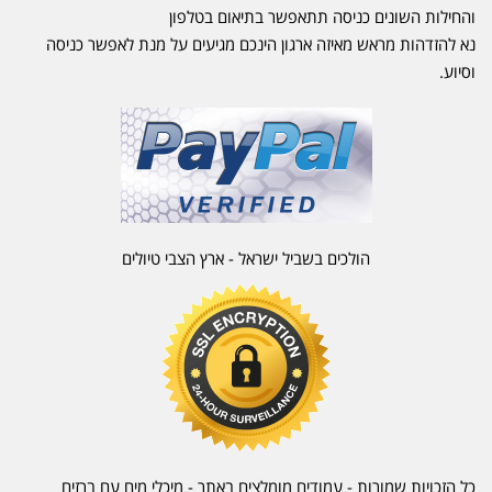
והחילות השונים כניסה תתאפשר בתיאום בטלפון
נא להזדהות מראש מאיזה ארגון הינכם מגיעים על מנת לאפשר כניסה
וסיוע.
הולכים בשביל ישראל - ארץ הצבי טיולים
כל הזכויות שמורות - עמודים מומלצים באתר - מיכלי מים עם ברזים