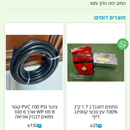
החיוב יהיה הלוך וחזור .
מוצרים דומים:
פחמים למנגל כ 1.7 ק"ג
צינור PVC 100 PSI קוטר
100% עץ טבעי קמפינג
8 ממ WP אורך 6 מטר
לייף
מתאים לבנזין אוריאה
סולר ומים ריסוס...
₪
150
₪
25