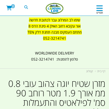
0
תפריט
שימו לב המרלוג עבר לכתובת חדשה
אור עקיבא רחוב האילן 4 פינת הדס 8
מתחם העסקים מבנה תחנת דלק TEN
052-3214741
WORLDWIDE DELIVERY
טלפון להזמנות: 052-3214741
דף בית
קטלוג
מזרן שטיח יוגה צהוב עובי 0.8
ממ אורך 1.9 מטר רוחב 90
סמ' לפילאטיס והתעמלות