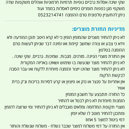
שקי שינה אסלות גרביים גופיות תרמיות חרמוניות אוהלים משקפות שדה
משקפי מגן כפפות חומרים כימיים לאסלות בממד ועוד
ניתן להתעניין טלפונית טרם ההזמנה 0523214741
מדיניות החזרת מוצרים:
לא ניתן להחזיר מוצרים שהמזמין הזמין כי לא קרא היטב תוכן המודעה ולא
וידא כי צבע או צורה שחשב קיימת ואו זמינה דבר שניתן לעשות טרם
ההזמנה בטלפון
אין החזרת מוצרי הגיינה. מזרנים. מגבות. שמיכות. גרביים. שקי שינה .
לא ניתן להחזיר מוצר שנעשה בו שימוש ושאינו באריזה המקורית
לא ניתן להחזיר מוצר שהינו ייצור והזמנה מיוחדת ללקוח ואו עבר הסבה
לבקשת הלקוח
אין אחריות על פנצר או נזק או פיצוץ או קרע לסירות בריכות וג'ק כרית
אוויר
כל החזרה תתבצע על חשבון המזמין
הזמנות מיוחדות לא ניתן לבטל או להחזיר
מוצרי תקופת המלחמה ומלאים מוגבלים לא ניתן להחזיר ומי שרוצה להזמין
ומתכנן להחזיר מוטב לו שלא יזמין
דמי ביטול למוצר 5 אחוז
אין החזרה על דמי משלוח למוצר שכבר נשלח - משלוח שנשלח והוחזר