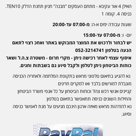
האילן 4 אור עקיבא - מתחם העסקים ''מבנה'' חניון תחנת הדלק TEN10.
כניסה 4. קומה 1
שעות עבודה ימים א-ה:
מ-07:00 עד-20:00
יום- ו:
מ-07:00 עד-15:00
יש לבחור ולרכוש את המוצר המבוקש באתר ואחכ רצוי לתאם
הגעה בטלפון 052-3214741
איסוף עצמי לאחר רכישה ניתן - מקרי חרום - משטרה צ.ה.ל ושאר
כוחות הביטחון ניתן לטלפן ולקבל סיוע גם בשבתות וחגים.
נא להגיע בתיאום טלפוני מראש בתקופת המלחמה ולאחריה הכניסה
מוגבלת למורשים בלבד ואו למקרים חריגים
קניינים אנשי רכש צהל וכוחות הביטחון על כל אגפי משרד הביטחון
והחילות השונים כניסה תתאפשר בתיאום בטלפון
נא להזדהות מראש מאיזה ארגון הינכם מגיעים על מנת לאפשר כניסה
וסיוע.