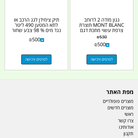
גגון מזדה 2 לרוחב
תיק צימידן לגג הרכב או
MONT BLANC תוצרת
לתא המטען 490 ליטר
צרפת עשוי מתכת דגם
נגד מים % 98 צבע שחור
AMX127 לרכב עם
בלבד כעת
₪
530
₪
500
הברגות על...
₪
500
לפרטים ורכישה
לפרטים ורכישה
מפת האתר
מוצרים פופולריים
מוצרים חדשים
ראשי
צרו קשר
אודותינו
תקנון