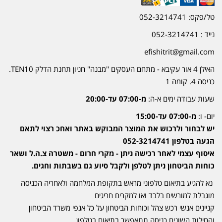
טל/פקס: 052-3214741
נייד : 052-3214741
efishitrit@gmail.com
האילן 4 אור עקיבא - מתחם העסקים ''מבנה'' חניון תחנת הדלק TEN10.
כניסה 4. קומה 1
שעות עבודה ימים א-ה:
מ-07:00 עד-20:00
יום- ו:
מ-07:00 עד-15:00
יש לבחור ולרכוש את המוצר המבוקש באתר ואחכ רצוי לתאם
הגעה בטלפון 052-3214741
איסוף עצמי לאחר רכישה ניתן - מקרי חרום - משטרה צ.ה.ל ושאר
כוחות הביטחון ניתן לטלפן ולקבל סיוע גם בשבתות וחגים.
נא להגיע בתיאום טלפוני מראש בתקופת המלחמה ולאחריה הכניסה
מוגבלת למורשים בלבד ואו למקרים חריגים
קניינים אנשי רכש צהל וכוחות הביטחון על כל אגפי משרד הביטחון
והחילות השונים כניסה תתאפשר בתיאום בטלפון