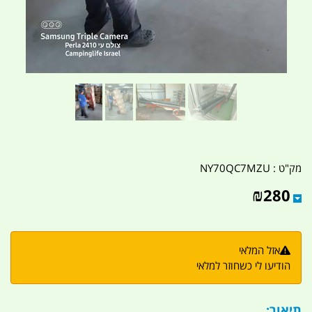
מק"ט :
NY70QC7MZU
₪
280
אזל המלאי
הודיעו לי כשחוזר למלאי
תיאור: