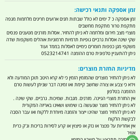
זמן אספקה ותנאי רכישה:
זמן אספקה כ 7 ימים לא כולל שבתות חגים ארועים חריגים מלחמות מגפה
מתקפת טרור מתקפת מחשבים
מוצרי מצב חירום ומלחמה לא ניתן להחזיר. אסלות מזרנים מטענים פנסים
שקי שינה אסלות גרביים גופיות תרמיות חרמוניות אוהלים משקפות שדה
משקפי מגן כפפות חומרים כימיים לאסלות בממד ועוד
ניתן להתעניין טלפונית טרם ההזמנה 0523214741
מדיניות החזרת מוצרים:
לא ניתן להחזיר מוצרים שהמזמין הזמין כי לא קרא היטב תוכן המודעה ולא
וידא כי צבע או צורה שחשב קיימת ואו זמינה דבר שניתן לעשות טרם
ההזמנה בטלפון
אין החזרת מוצרי הגיינה. מזרנים. מגבות. שמיכות. גרביים. שקי שינה .
לא ניתן להחזיר מוצר שנעשה בו שימוש ושאינו באריזה המקורית
לא ניתן להחזיר מוצר שהינו ייצור והזמנה מיוחדת ללקוח ואו עבר הסבה
לבקשת הלקוח
אין אחריות על פנצר או נזק או פיצוץ או קרע לסירות בריכות וג'ק כרית
אוויר
כל החזרה תתבצע על חשבון המזמין