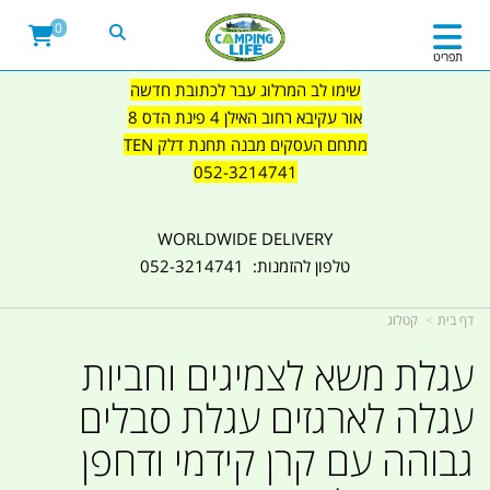
0
תפריט
שימו לב המרלוג עבר לכתובת חדשה
אור עקיבא רחוב האילן 4 פינת הדס 8
מתחם העסקים מבנה תחנת דלק TEN
052-3214741
WORLDWIDE DELIVERY
טלפון להזמנות: 052-3214741
דף בית
קטלוג
עגלת משא לצמיגים וחביות
עגלה לארגזים עגלת סבלים
גבוהה עם קרן קידמי ודחפן