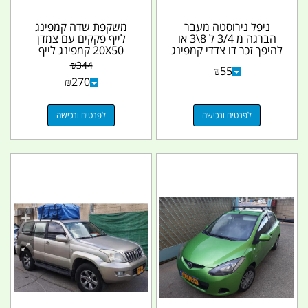
ניפל נירוסטה מעבר
משקפת שדה קמפינג
הברגה מ 3/4 ל 8\3 או
לייף פקקים עם צמדן
להיפך זכר דו צדדי קמפינג
20X50 קמפינג לייף
לייף
₪
344
₪
55
₪
270
לפרטים ורכישה
לפרטים ורכישה