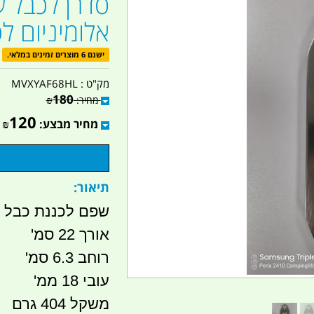
סדרן לכבל 
אלומיניום ל
ישנם 6 מוצרים זמינים במלאי.
מק"ט :
MVXYAF68HL
180
מחיר:
₪
120
מחיר מבצע:
₪
תיאור:
שפם לכננת כבל ס
אורך 22 סמ'
רוחב 6.3 סמ'
עובי 18 ממ'
משקל 404 גרם