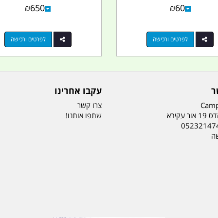
₪
650
₪
60
לפרטים ורכישה
לפרטים ורכישה
ר
עקבו אחרינו
Camp
צרו קשר
ר עקיבא
שתפו אותנו!
05232147
שה