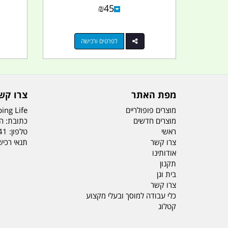
₪
45
לפרטים ורכישה
מפת האתר
צרו קש
מוצרים פופולריים
ing Life
מוצרים חדשים
כתובת: הדס 19 או
ראשי
טלפון:
41
צרו קשר
תנאי רכי
אודותינו
תקנון
בית וגן
צרו קשר
כלי עבודה למוסך ובעלי מקצוע
קטלוג