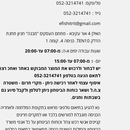
טל/פקס: 052-3214741
נייד : 052-3214741
efishitrit@gmail.com
האילן 4 אור עקיבא - מתחם העסקים ''מבנה'' חניון תחנת
הדלק TEN10. כניסה 4. קומה 1
שעות עבודה ימים א-ה:
מ-07:00 עד-20:00
יום- ו:
מ-07:00 עד-15:00
יש לבחור ולרכוש את המוצר המבוקש באתר ואחכ רצוי
לתאם הגעה בטלפון 052-3214741
איסוף עצמי לאחר רכישה ניתן - מקרי חרום - משטרה
צ.ה.ל ושאר כוחות הביטחון ניתן לטלפן ולקבל סיוע גם
בשבתות וחגים.
נא להגיע בתיאום טלפוני מראש בתקופת המלחמה ולאחריה
הכניסה מוגבלת למורשים בלבד ואו למקרים חריגים
קניינים אנשי רכש צהל וכוחות הביטחון על כל אגפי משרד
הביטחון והחילות השונים כניסה תתאפשר בתיאום בטלפון