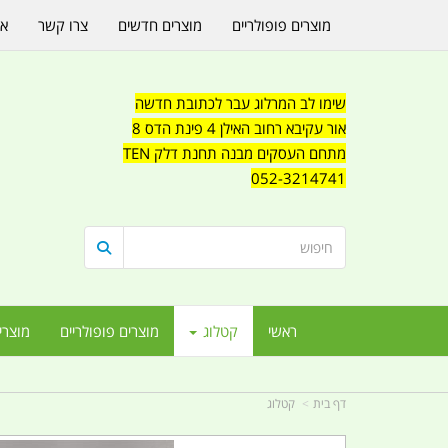
מוצרים פופולריים
מוצרים חדשים
צרו קשר
או
שימו לב המרלוג עבר לכתובת חדשה
אור עקיבא רחוב האילן 4 פינת הדס 8
מתחם העסקים מבנה תחנת דלק TEN
052-3214741
ראשי
קטלוג
מוצרים פופולריים
מוצרי
דף בית
קטלוג