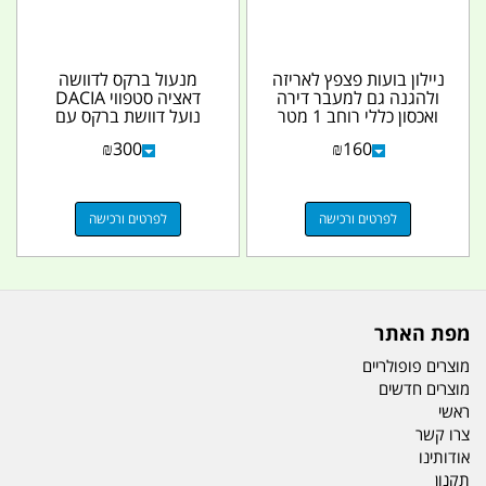
ניילון בועות פצפץ לאריזה
מנעול ברקס לדוושה
ולהגנה גם למעבר דירה
דאציה סטפווי DACIA
ואכסון כללי רוחב 1 מטר
נועל דוושת ברקס עם
אורך 75 מטר...
מנעול משוריין 12 ממ...
₪
300
₪
160
לפרטים ורכישה
לפרטים ורכישה
מפת האתר
מוצרים פופולריים
מוצרים חדשים
ראשי
צרו קשר
אודותינו
תקנון