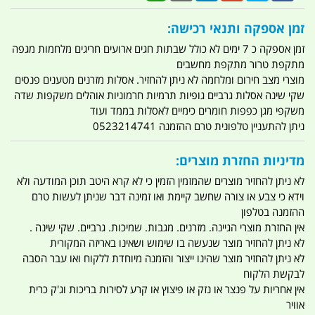
זמן אספקה ותנאי רכישה:
זמן אספקה כ 7 ימים לא כולל שבתות חגים ארועים חריגים מלחמות מגפה
מתקפת טרור מתקפת מחשבים
מוצרי מצב חירום ומלחמה לא ניתן להחזיר. אסלות מזרנים מטענים פנסים
שקי שינה אסלות גרביים גופיות תרמיות חרמוניות אוהלים משקפות שדה
משקפי מגן כפפות חומרים כימיים לאסלות בממד ועוד
ניתן להתעניין טלפונית טרם ההזמנה 0523214741
מדיניות החזרת מוצרים:
לא ניתן להחזיר מוצרים שהמזמין הזמין כי לא קרא היטב תוכן המודעה ולא
וידא כי צבע או צורה שחשב קיימת ואו זמינה דבר שניתן לעשות טרם
ההזמנה בטלפון
אין החזרת מוצרי הגיינה. מזרנים. מגבות. שמיכות. גרביים. שקי שינה .
לא ניתן להחזיר מוצר שנעשה בו שימוש ושאינו באריזה המקורית
לא ניתן להחזיר מוצר שהינו ייצור והזמנה מיוחדת ללקוח ואו עבר הסבה
לבקשת הלקוח
אין אחריות על פנצר או נזק או פיצוץ או קרע לסירות בריכות וג'ק כרית
אוויר