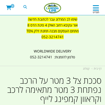
0
תפריט
שימו לב המרלוג עבר לכתובת חדשה
אור עקיבא רחוב האילן 4 פינת הדס 8
מתחם העסקים מבנה תחנת דלק TEN
052-3214741
WORLDWIDE DELIVERY
טלפון להזמנות: 052-3214741
דף בית
קטלוג
סככת צל 3 מטר על הרכב
נפתחת 3 מטר מתאימה לרכב
וקראוון קמפינג לייף