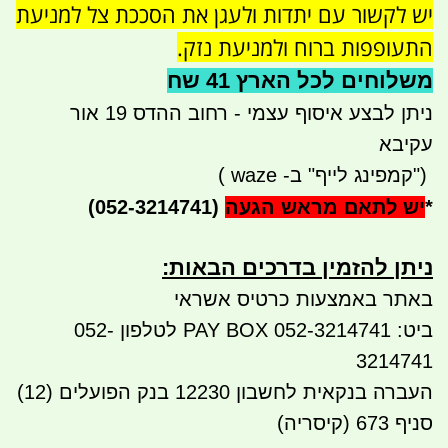
יש לקשור עם יתדות ולעגן את הסככת צל למניעת
התעופפות ברוח ולמניעת נזק.
משלוחים לכל הארץ 41 שח
ניתן לבצע איסוף עצמי - רחוב ההדס 19 אור
עקיבא
")
קמפינג לייף" ב-
waze
)
*
יש לתאם מראש הגעה
(052-3214741)
ניתן להזמין בדרכים הבאות:​​
באתר באמצעות כרטיס אשראי
ביט: 052-3214741 PAY BOX לטלפון 052-
3214741
העברה בנקאית לחשבון 12230 בנק הפועלים (12)
סניף 673 (קיסריה)