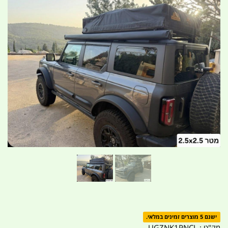
ישנם 5 מוצרים זמינים במלאי.
מק"ט :
UGZNK1PNCL