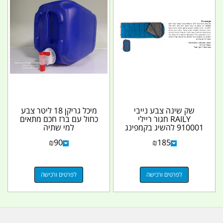
שק שינה צבע נייבי
מיכל גריקן 18 ליטר צבע
RAILY חגור ריילי
כחול עם ברז חכם מתאים
910001 להשיג בקמפינג
למי שתיה
לייף
₪
90
₪
185
לפרטים ורכישה
לפרטים ורכישה