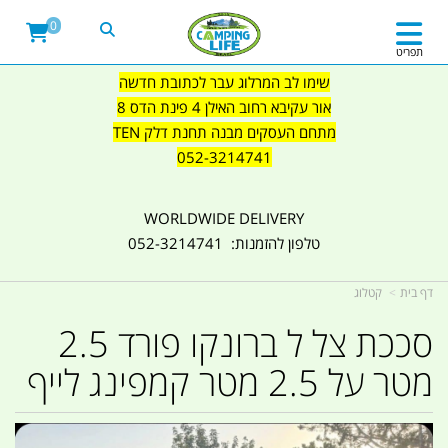
0
תפריט
שימו לב המרלוג עבר לכתובת חדשה
אור עקיבא רחוב האילן 4 פינת הדס 8
מתחם העסקים מבנה תחנת דלק TEN
052-3214741
WORLDWIDE DELIVERY
טלפון להזמנות: 052-3214741
דף בית
קטלוג
סככת צל ל ברונקו פורד 2.5
מטר על 2.5 מטר קמפינג לייף