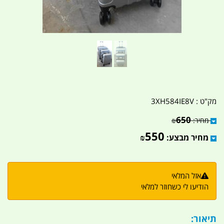
מק"ט :
3XH584IE8V
650
מחיר:
₪
550
מחיר מבצע:
₪
אזל המלאי
הודיעו לי כשחוזר למלאי
תיאור: