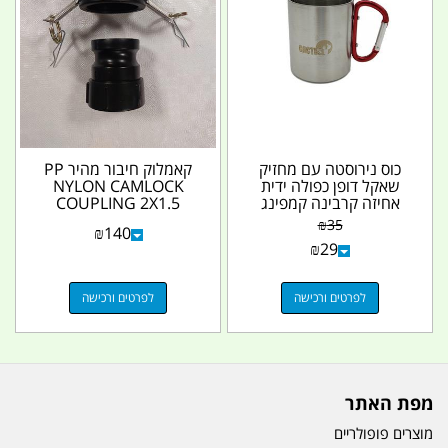
כוס נירוסטה עם מחזיק
קאמלוק חיבור מהיר PP
שאקל דופן כפולה ידית
NYLON CAMLOCK
אחיזה קרבינה קמפינג
COUPLING 2X1.5
לייף
קמפינג לייף
₪
35
₪
140
₪
29
לפרטים ורכישה
לפרטים ורכישה
מפת האתר
מוצרים פופולריים