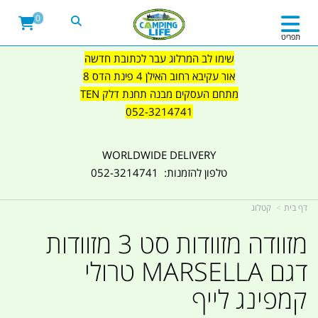
0
תפריט
שימו לב המרלוג עבר לכתובת חדשה
אור עקיבא רחוב האילן 4 פינת הדס 8
מתחם העסקים מבנה תחנת דלק TEN
052-3214741
WORLDWIDE DELIVERY
טלפון להזמנות: 052-3214741
דף בית
קטלוג
מזוודה מזוודות סט 3 מזוודות
דגם MARSELLA טרולי
קמפינג לייף