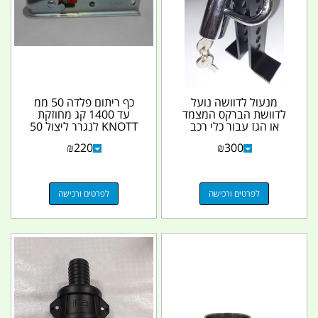
מנעול לדוושה נועל
כף ריתום פלדה 50 ממ
לדוושת הברקס המצמד
עד 1400 קג מחוזקת
או הגז עבור כלי רכב
KNOTT לנגרר ליצול 50
שונים קמפינג לייף
על 50 מילימטר קמפינג...
₪
220
₪
300
לפרטים ורכישה
לפרטים ורכישה